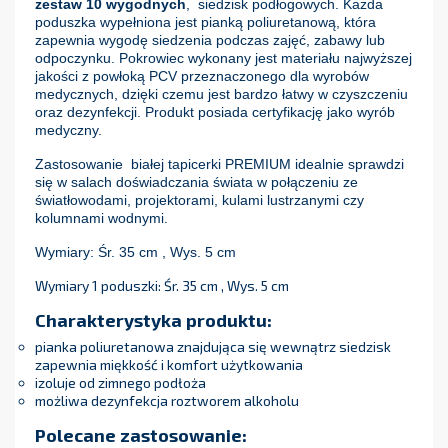
zestaw 10 wygodnych
, siedzisk podłogowych. Każda
poduszka wypełniona jest pianką poliuretanową, która
zapewnia wygodę siedzenia podczas zajęć, zabawy lub
odpoczynku. Pokrowiec wykonany jest materiału najwyższej
jakości z powłoką PCV przeznaczonego dla wyrobów
medycznych, dzięki czemu jest bardzo łatwy w czyszczeniu
oraz dezynfekcji. Produkt posiada certyfikację jako wyrób
medyczny.
Zastosowanie białej tapicerki PREMIUM idealnie sprawdzi
się w salach doświadczania świata w połączeniu ze
światłowodami, projektorami, kulami lustrzanymi czy
kolumnami wodnymi.
Wymiary: Śr. 35 cm , Wys. 5 cm
Wymiary 1 poduszki: Śr. 35 cm , Wys. 5 cm
Charakterystyka produktu:
pianka poliuretanowa znajdująca się wewnątrz siedzisk
zapewnia miękkość i komfort użytkowania
izoluje od zimnego podłoża
możliwa dezynfekcja roztworem alkoholu
Polecane zastosowanie: