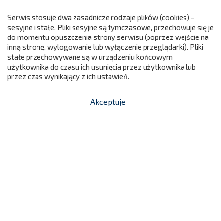
Serwis stosuje dwa zasadnicze rodzaje plików (cookies) -
sesyjne i stałe. Pliki sesyjne są tymczasowe, przechowuje się je
do momentu opuszczenia strony serwisu (poprzez wejście na
299
inną stronę, wylogowanie lub wyłączenie przeglądarki). Pliki
stałe przechowywane są w urządzeniu końcowym
użytkownika do czasu ich usunięcia przez użytkownika lub
przez czas wynikający z ich ustawień.
Akceptuje


shopping_cart
-
zł