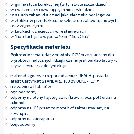
w gimnastyce korekcyjnej (w tym zwłaszcza dzieci)
w ćwiczeniach rozwijających motorykę dzieci
w salach zabaw dla dzieci jako siedzisko podłogowe
w żłobku, w przedszkolu, w szkole do zabaw ruchowych
oraz wypoczynku
w kącikach dziecięcych w restauracjach
w "hotelach jako wyposażenie "Kids Club"
Specyfikacja materiału:
Pokrowiec:
materiał z powłoką PCV przeznaczony dla
wyrobów medycznych, dzięki czemu jest bardzo łatwy w
czyszczeniu oraz dezynfekcji:
materiał zgodny z rozporządzeniem REACH, posiada
atest Certyfikat STANDARD 100 by OEKO-TEX ®
nie zawiera ftalanów
ognioodporny
odporny na płyny fizjologiczne (krew, mocz, pot) oraz na
alkohol
odporny na UV, przez co może być także używany na
zewnątrz
odporny na zadrapania
olejoodporny