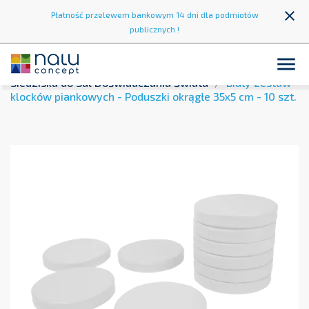
close
Płatność przelewem bankowym 14 dni dla podmiotów
publicznych !

Strona główna
Sala Doświadczania Świata
Siedziska do Sal Doświadczania Świata
Biały zestaw
klocków piankowych - Poduszki okrągłe 35x5 cm - 10 szt.