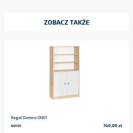
ZOBACZ TAKŻE
Regał Domino DN01
740,00 zł
N0101
Cena