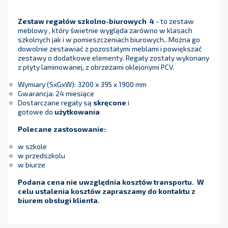
Zestaw regałów szkolno-biurowych 4
- to zestaw
meblowy , który świetnie wygląda zarówno w klasach
szkolnych jak i w pomieszczeniach biurowych.. Można go
dowolnie zestawiać z pozostałymi meblami i powiększać
zestawy o dodatkowe elementy. Regały zostały wykonany
z płyty laminowanej, z obrzeżami oklejonymi PCV.
Wymiary (SxGxW): 3200 x 395 x 1900 mm
Gwarancja: 24 miesiące
Dostarczane regały są
skręcone
i
gotowe do
użytkowania
Polecane zastosowanie:
w szkole
w przedszkolu
w biurze
Podana cena nie uwzględnia kosztów transportu. W
celu ustalenia kosztów zapraszamy do kontaktu z
biurem obsługi klienta.