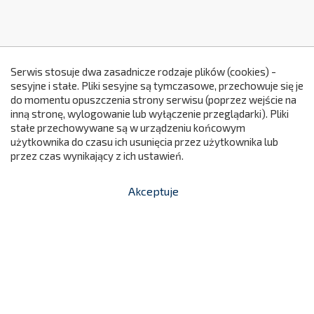
Serwis stosuje dwa zasadnicze rodzaje plików (cookies) -
sesyjne i stałe. Pliki sesyjne są tymczasowe, przechowuje się je
do momentu opuszczenia strony serwisu (poprzez wejście na
299
inną stronę, wylogowanie lub wyłączenie przeglądarki). Pliki
stałe przechowywane są w urządzeniu końcowym
użytkownika do czasu ich usunięcia przez użytkownika lub
przez czas wynikający z ich ustawień.
Akceptuje


shopping_cart
-
zł
Darmowa dostawa od 299 zł (nie dotyczy mebli i urządzeń
świetlnych)
14 dni na zwrot