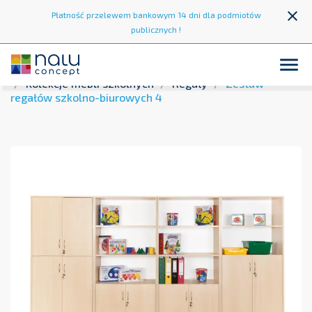
close
Płatność przelewem bankowym 14 dni dla podmiotów
publicznych !

Strona główna
Wyposażenie szkół
Meble szkolne
Kolekcje mebli szkolnych
Regały
Zestaw
regałów szkolno-biurowych 4