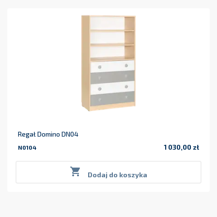
Regał Domino DN04
1 030,00 zł
N0104
Cena

Dodaj do koszyka