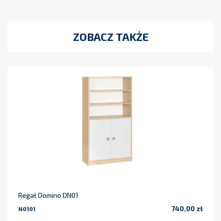
ZOBACZ TAKŻE
Regał Domino DN01
740,00 zł
N0101
Cena