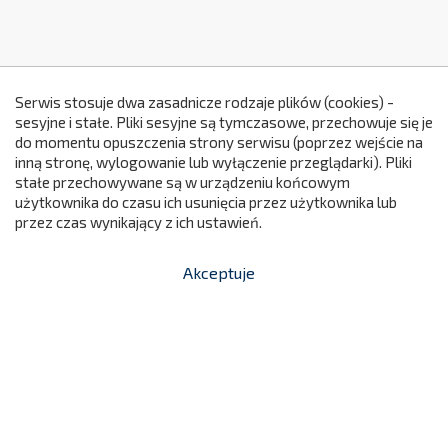
Serwis stosuje dwa zasadnicze rodzaje plików (cookies) -
sesyjne i stałe. Pliki sesyjne są tymczasowe, przechowuje się je
do momentu opuszczenia strony serwisu (poprzez wejście na
299
inną stronę, wylogowanie lub wyłączenie przeglądarki). Pliki
stałe przechowywane są w urządzeniu końcowym
użytkownika do czasu ich usunięcia przez użytkownika lub
przez czas wynikający z ich ustawień.
Akceptuje


shopping_cart
-
zł
Darmowa dostawa od 299 zł (nie dotyczy mebli i urządzeń
świetlnych)
14 dni na zwrot