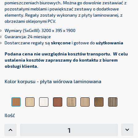
pomieszczeniach biurowych.. Można go dowolnie zestawiać z
pozostałymi meblami i powiększać zestawy o dodatkowe
elementy. Regały zostały wykonany z płyty laminowanej, z
obrzeżami oklejonymi PCV.
Wymiary (SxGxW): 3200 x 395 x 1900
Gwarancja: 24 miesiące
Dostarczane regały są
skręcone
i gotowe do
użytkowania
Podana cena nie uwzględnia kosztów transportu. W celu
ustalenia kosztów zapraszamy do kontaktu z biurem
obsługi klienta.
Kolor korpusu - płyta wiórowa laminowana
Klon
Modrzew
Olcha
Dąb
Dąb
Dąb
Wiąz
Buk
Sibiu
Sonoma
Lindberg
Lancelot
Baron
Bawaria
Ilość