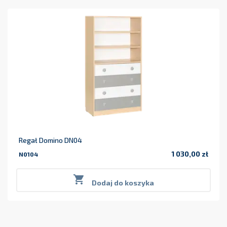
Regał Domino DN04
1 030,00 zł
N0104
Cena

Dodaj do koszyka