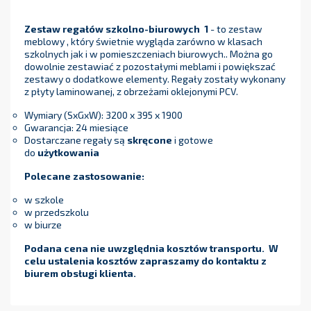
Zestaw regałów szkolno-biurowych 1
- to zestaw
meblowy , który świetnie wygląda zarówno w klasach
szkolnych jak i w pomieszczeniach biurowych.. Można go
dowolnie zestawiać z pozostałymi meblami i powiększać
zestawy o dodatkowe elementy. Regały zostały wykonany
z płyty laminowanej, z obrzeżami oklejonymi PCV.
Wymiary (SxGxW): 3200 x 395 x 1900
Gwarancja: 24 miesiące
Dostarczane regały są
skręcone
i gotowe
do
użytkowania
Polecane zastosowanie:
w szkole
w przedszkolu
w biurze
Podana cena nie uwzględnia kosztów transportu. W
celu ustalenia kosztów zapraszamy do kontaktu z
biurem obsługi klienta.