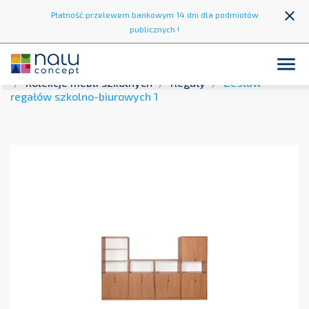
close
Płatność przelewem bankowym 14 dni dla podmiotów
publicznych !

Strona główna
Wyposażenie szkół
Meble szkolne
Kolekcje mebli szkolnych
Regały
Zestaw
regałów szkolno-biurowych 1