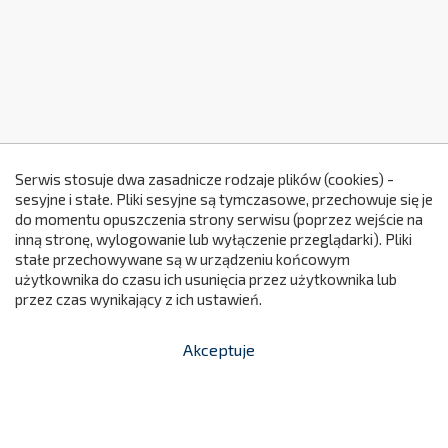
Serwis stosuje dwa zasadnicze rodzaje plików (cookies) -
sesyjne i stałe. Pliki sesyjne są tymczasowe, przechowuje się je
do momentu opuszczenia strony serwisu (poprzez wejście na
299
inną stronę, wylogowanie lub wyłączenie przeglądarki). Pliki
stałe przechowywane są w urządzeniu końcowym
użytkownika do czasu ich usunięcia przez użytkownika lub
przez czas wynikający z ich ustawień.
Akceptuje


shopping_cart
-
zł