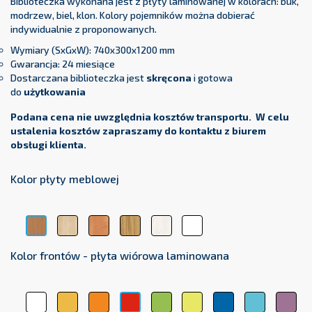
Biblioteczka wykonana jest z płyty laminowanej w kolorach: buk,
modrzew, biel, klon. Kolory pojemników można dobierać
indywidualnie z proponowanych.
Wymiary (SxGxW): 740x300x1200 mm
Gwarancja: 24 miesiące
Dostarczana biblioteczka jest
skręcona
i gotowa
do
użytkowania
Podana cena nie uwzględnia kosztów transportu. W celu
ustalenia kosztów zapraszamy do kontaktu z biurem
obsługi klienta.
Kolor płyty meblowej
Klon
Olcha
Dąb
Modrzew
Biel
Buk
Kolor frontów - płyta wiórowa laminowana
Biały
Żółty
Pomarańczowy
Zielony
Limonka
Granatowy
Niebieski
La
Czerwony