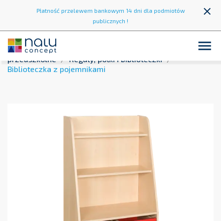
close
Płatność przelewem bankowym 14 dni dla podmiotów
publicznych !

Strona główna
Wyposażenie przedszkoli
Meble
przedszkolne
Regały, półki i biblioteczki
Biblioteczka z pojemnikami