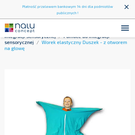
close
Płatność przelewem bankowym 14 dni dla podmiotów
publicznych !

Strona główna
Integracja sensoryczna
Sprzęt do
Integracji Sensorycznej
Pomoce do integracji
sensorycznej
Worek elastyczny Duszek - z otworem
na głowę