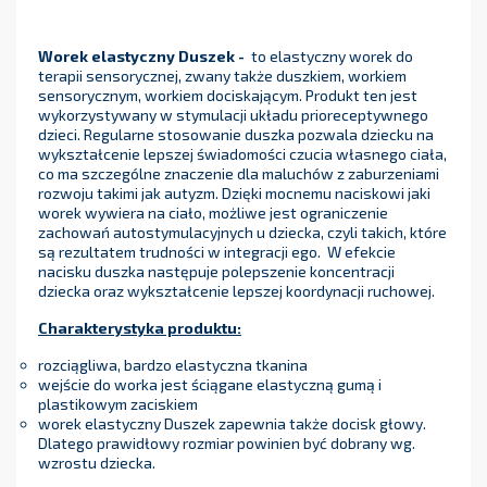
Worek elastyczny Duszek -
to elastyczny worek do
terapii sensorycznej, zwany także duszkiem, workiem
sensorycznym, workiem dociskającym. Produkt ten jest
wykorzystywany w stymulacji układu prioreceptywnego
dzieci. Regularne stosowanie duszka pozwala dziecku na
wykształcenie lepszej świadomości czucia własnego ciała,
co ma szczególne znaczenie dla maluchów z zaburzeniami
rozwoju takimi jak autyzm. Dzięki mocnemu naciskowi jaki
worek wywiera na ciało, możliwe jest ograniczenie
zachowań autostymulacyjnych u dziecka, czyli takich, które
są rezultatem trudności w integracji ego. W efekcie
nacisku duszka następuje polepszenie koncentracji
dziecka oraz wykształcenie lepszej koordynacji ruchowej.
Charakterystyka produktu:
rozciągliwa, bardzo elastyczna tkanina
wejście do worka jest ściągane elastyczną gumą i
plastikowym zaciskiem
worek elastyczny Duszek zapewnia także docisk głowy.
Dlatego prawidłowy rozmiar powinien być dobrany wg.
wzrostu dziecka.