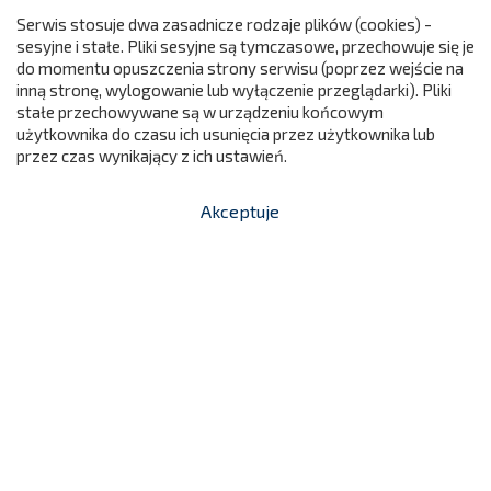
Serwis stosuje dwa zasadnicze rodzaje plików (cookies) -
sesyjne i stałe. Pliki sesyjne są tymczasowe, przechowuje się je
do momentu opuszczenia strony serwisu (poprzez wejście na
299
inną stronę, wylogowanie lub wyłączenie przeglądarki). Pliki
stałe przechowywane są w urządzeniu końcowym
użytkownika do czasu ich usunięcia przez użytkownika lub
przez czas wynikający z ich ustawień.
Akceptuje


shopping_cart
-
zł
Kącik Piankowy Chmurka Mała -
Materace Rehabilitacyjne
699,00 zł
NC269
Cena

Dodaj do koszyka