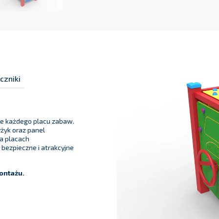
czniki
ie każdego placu zabaw.
yżyk oraz panel
na placach
bezpieczne i atrakcyjne
montażu.