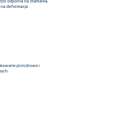
rdzo odporna na złamania,
 na deformacje.
alowane proszkowo i
ych.