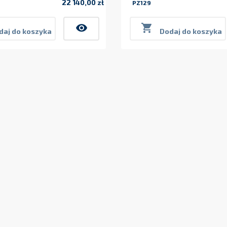
22 140,00 zł
PZ129
Cena
visibility

daj do koszyka
Dodaj do koszyka