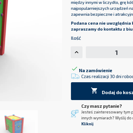
między innymi w liczydło, grę kó
najpopularniejszych urządzeń n
zapewnia bezpieczne i atrakcyjn
Podana cena nie uwzględnia k
zapraszamy do kontaktu z biu
Ilość

Na zamówienie
Czas realizacji 30 dni robo

Dodaj do kos
Czy masz pytanie?
Jesteś zainteresowany tym 
innych wymiarach? Wyślij do 
Kliknij