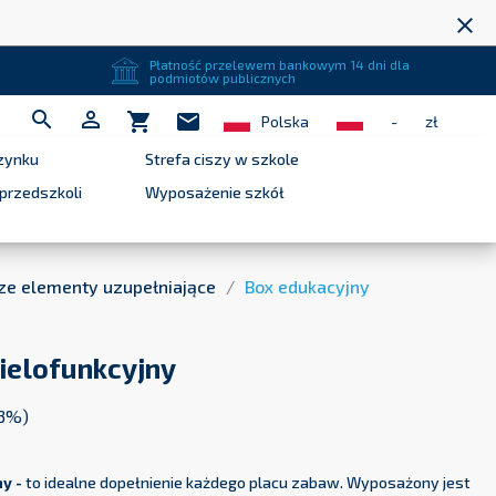
close
Płatność przelewem bankowym 14 dni dla
podmiotów publicznych


shopping_cart
mail
Polska
-
zł
zynku
Strefa ciszy w szkole
przedszkoli
Wyposażenie szkół
ze elementy uzupełniające
Box edukacyjny
ielofunkcyjny
23%)
ny -
to idealne dopełnienie każdego placu zabaw. Wyposażony jest