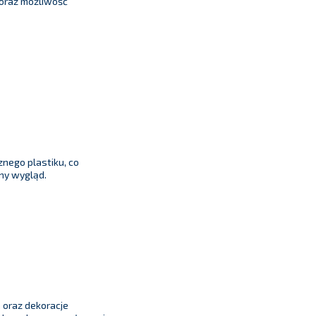
oraz możliwość
nego plastiku, co
ny wygląd.
a oraz dekoracje