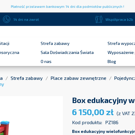
Płatność przelewem bankowym 14 dni dla podmiotów publicznych !
14 dni na zwrot
Współpraca b2b
itacji
Strefa zabawy
Strefa wypoc
ensoryczna
Sala Doświadczania Świata
Wyposażenie 
O nas
Blog
na
Strefa zabawy
Place zabaw zewnętrzne
Pojedync
ny
Box edukacyjny w
6 150,00 zł
(z VAT 
Kod produktu:
PZ186
Box edukacyjny wielofunkcyj