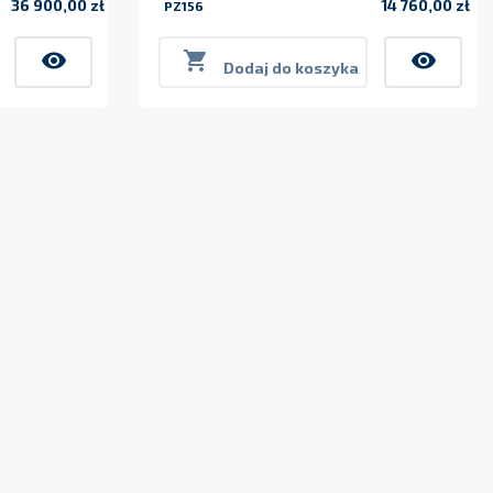
36 900,00 zł
14 760,00 zł
PZ156
Cena
Cena
visibility

visibility
Dodaj do koszyka
299