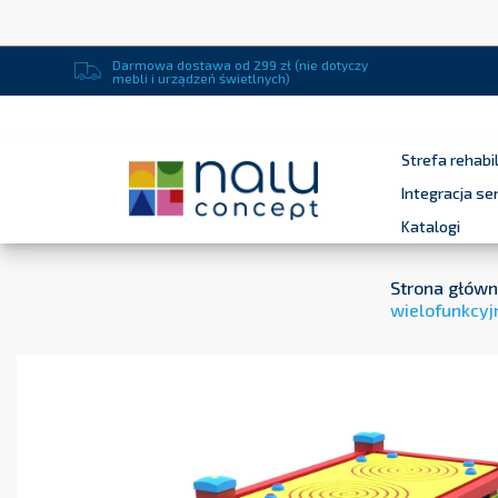
Darmowa dostawa od 299 zł (nie dotyczy
mebli i urządzeń świetlnych)
Strefa rehabil
Integracja s
Katalogi
Strona głów
wielofunkcyj