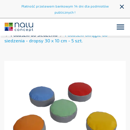
close
Płatność przelewem bankowym 14 dni dla podmiotów
publicznych !

Strona główna
Strefa wypoczynku
Pufy i siedziska
Poduszki do siedzenia
Poduszki okrągłe do
siedzenia - dropsy 30 x 10 cm - 5 szt.