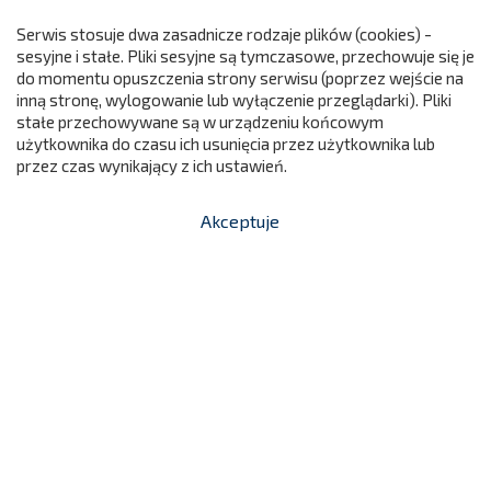
Serwis stosuje dwa zasadnicze rodzaje plików (cookies) -
sesyjne i stałe. Pliki sesyjne są tymczasowe, przechowuje się je
do momentu opuszczenia strony serwisu (poprzez wejście na
299
inną stronę, wylogowanie lub wyłączenie przeglądarki). Pliki
stałe przechowywane są w urządzeniu końcowym
użytkownika do czasu ich usunięcia przez użytkownika lub
przez czas wynikający z ich ustawień.
Akceptuje


shopping_cart
-
zł