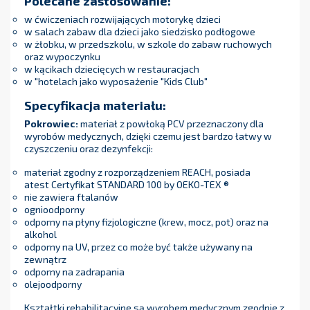
Polecane zastosowanie:
w ćwiczeniach rozwijających motorykę dzieci
w salach zabaw dla dzieci jako siedzisko podłogowe
w żłobku, w przedszkolu, w szkole do zabaw ruchowych
oraz wypoczynku
w kącikach dziecięcych w restauracjach
w "hotelach jako wyposażenie "Kids Club"
Specyfikacja materiału:
Pokrowiec:
materiał z powłoką PCV przeznaczony dla
wyrobów medycznych, dzięki czemu jest bardzo łatwy w
czyszczeniu oraz dezynfekcji:
materiał zgodny z rozporządzeniem REACH, posiada
atest Certyfikat STANDARD 100 by OEKO-TEX ®
nie zawiera ftalanów
ognioodporny
odporny na płyny fizjologiczne (krew, mocz, pot) oraz na
alkohol
odporny na UV, przez co może być także używany na
zewnątrz
odporny na zadrapania
olejoodporny
Kształtki rehabilitacyjne są wyrobem medycznym zgodnie z