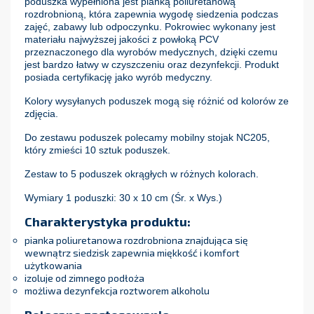
poduszka wypełniona jest pianką poliuretanową
rozdrobnioną, która zapewnia wygodę siedzenia podczas
zajęć, zabawy lub odpoczynku. Pokrowiec wykonany jest
materiału najwyższej jakości z powłoką PCV
przeznaczonego dla wyrobów medycznych, dzięki czemu
jest bardzo łatwy w czyszczeniu oraz dezynfekcji. Produkt
posiada certyfikację jako wyrób medyczny.
Kolory wysyłanych poduszek mogą się różnić od kolorów ze
zdjęcia.
Do zestawu poduszek polecamy mobilny stojak NC205,
który zmieści 10 sztuk poduszek.
Zestaw to 5 poduszek okrągłych w różnych kolorach.
Wymiary 1 poduszki: 30 x 10 cm (Śr. x Wys.)
Charakterystyka produktu:
pianka poliuretanowa rozdrobniona znajdująca się
wewnątrz siedzisk zapewnia miękkość i komfort
użytkowania
izoluje od zimnego podłoża
możliwa dezynfekcja roztworem alkoholu