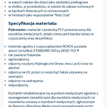
w salach zabaw dla dzieci jako siedzisko podłogowe
w żłobku, w przedszkolu, w szkole do zabaw ruchowych
w kącikach dziecięcych w restauracjach
w hotelach jako wyposażenie "Kids Club"
Specyfikacja materiału:
Pokrowiec:
materiał z powłoką PCV przeznaczony dla
wyrobów medycznych, dzięki czemu jest bardzo łatwy w
czyszczeniu oraz dezynfekcji:
materiał zgodny z rozporządzeniem REACH, posiada
atest Certyfikat STANDARD 100 by OEKO-TEX ®
nie zawiera ftalanów
ognioodporny
odporny na płyny fizjologiczne (krew, mocz, pot) oraz na
alkohol
odporny na UV, przez co może być także używany na
zewnątrz
odporny na zadrapania
olejoodporny
Kształtki rehabilitacyjne są wyrobem medycznym zgodnie z
wymaganiami zasadniczymi dla wyrobów medycznych i w
rozumieniu ustawy o wyrobach medycznych, zgłoszonym
do Rejestru Wyrobów Medycznych prowadzonego przez