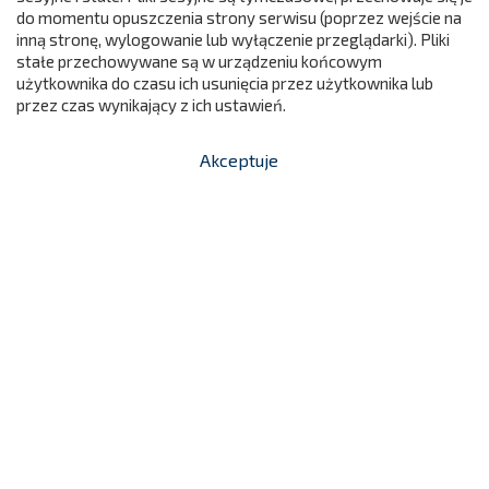
do momentu opuszczenia strony serwisu (poprzez wejście na
299
inną stronę, wylogowanie lub wyłączenie przeglądarki). Pliki
stałe przechowywane są w urządzeniu końcowym
użytkownika do czasu ich usunięcia przez użytkownika lub
przez czas wynikający z ich ustawień.
Akceptuje


shopping_cart
-
zł