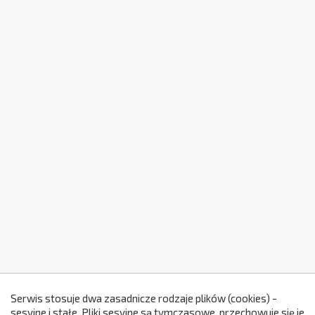
Serwis stosuje dwa zasadnicze rodzaje plików (cookies) -
sesyjne i stałe. Pliki sesyjne są tymczasowe, przechowuje się je