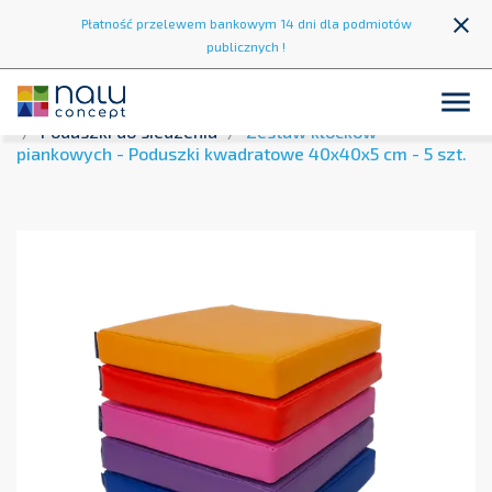
close
Płatność przelewem bankowym 14 dni dla podmiotów
publicznych !

Strona główna
Strefa wypoczynku
Pufy i siedziska
Poduszki do siedzenia
Zestaw klocków
piankowych - Poduszki kwadratowe 40x40x5 cm - 5 szt.