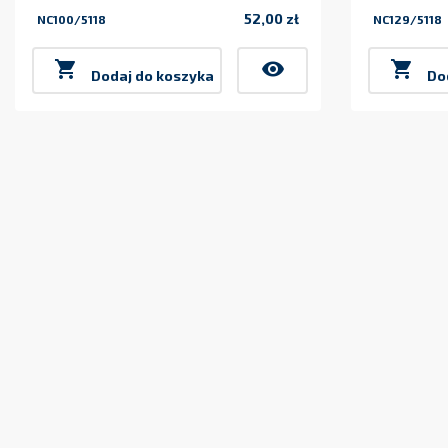
52,00 zł
NC100/5118
NC129/5118
Cena

visibility

Dodaj do koszyka
Do