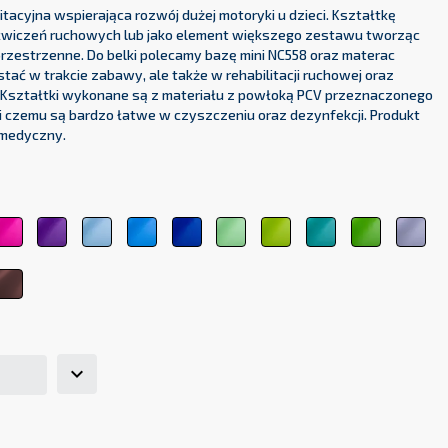
litacyjna wspierająca rozwój dużej motoryki u dzieci. Kształtkę
wiczeń ruchowych lub jako element większego zestawu tworząc
przestrzenne. Do belki polecamy bazę mini NC558 oraz materac
tać w trakcie zabawy, ale także w rehabilitacji ruchowej oraz
. Kształtki wykonane są z materiału z powłoką PCV przeznaczonego
 czemu są bardzo łatwe w czyszczeniu oraz dezynfekcji. Produkt
 medyczny.
zowy
rwony
różowy
fioletowy
błękitny
jasnoniebieski
ciemnoniebieski
jasnozielony
zielony
zielony
ciemnoziel
jas
4
3333
5161
5348
5154
5118
6156
6248
medyczny
6263
700
6021
telowy
brązowy
8017
7