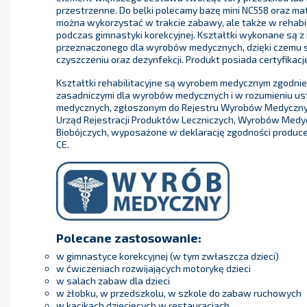
przestrzenne. Do belki polecamy bazę mini NC558 oraz mat
można wykorzystać w trakcie zabawy, ale także w rehabil
podczas gimnastyki korekcyjnej. Kształtki wykonane są z
przeznaczonego dla wyrobów medycznych, dzięki czemu 
czyszczeniu oraz dezynfekcji. Produkt posiada certyfikac
Kształtki rehabilitacyjne są wyrobem medycznym zgodni
zasadniczymi dla wyrobów medycznych i w rozumieniu u
medycznych, zgłoszonym do Rejestru Wyrobów Medyczn
Urząd Rejestracji Produktów Leczniczych, Wyrobów Medy
Biobójczych, wyposażone w deklarację zgodności produce
CE.
Polecane zastosowanie:
w gimnastyce korekcyjnej (w tym zwłaszcza dzieci)
w ćwiczeniach rozwijających motorykę dzieci
w salach zabaw dla dzieci
w żłobku, w przedszkolu, w szkole do zabaw ruchowych
w kącikach dziecięcych w restauracjach