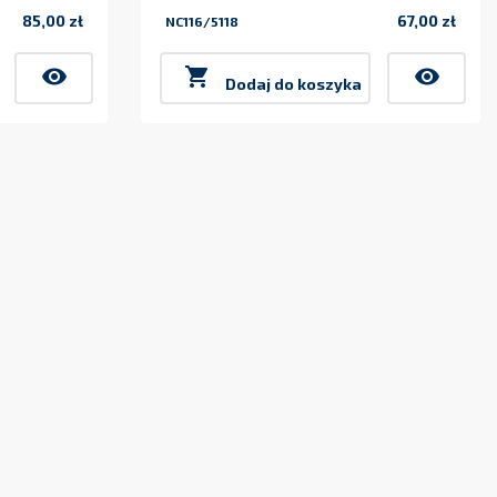
85,00 zł
67,00 zł
NC116/5118
Cena
Cena
visibility

visibility
Dodaj do koszyka