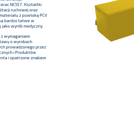
erac NC557 . Kształtki
itacji ruchowej oraz
 materiału z powłoką PCV
są bardzo łatwe w
ję jako wyrób medyczny.
e z wymaganiami
stawy o wyrobach
ych prowadzonego przez
cznych i Produktów
nta i opatrzone znakiem