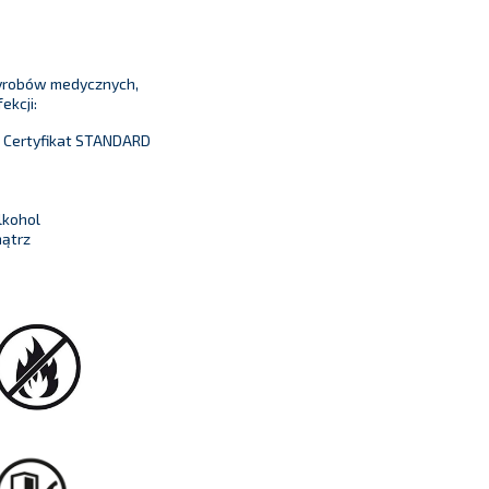
wyrobów medycznych,
ekcji:
t Certyfikat STANDARD
lkohol
nątrz