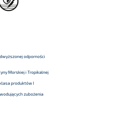
odwyższonej odporności
y Morskiej i Tropikalnej
klasa produktów I
owodujących zubożenia