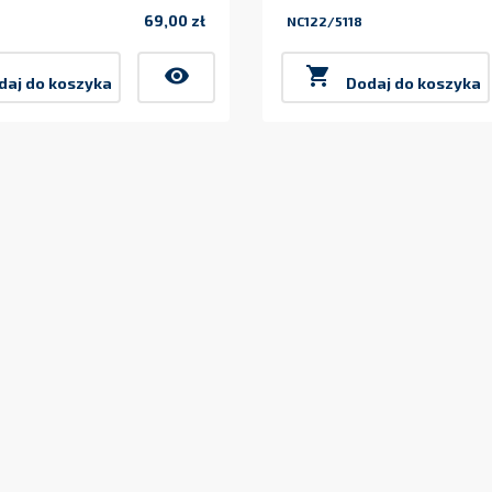
69,00 zł
NC122/5118
Cena
visibility

daj do koszyka
Dodaj do koszyka