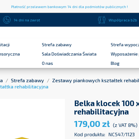
Płatność przelewem bankowym 14 dni dla podmiotów publicznych !
14 dni na zwrot
Współpraca b2b
itacji
Strefa zabawy
Strefa wypoc
ensoryczna
Sala Doświadczania Świata
Wyposażenie 
O nas
Blog
na
Strefa zabawy
Zestawy piankowych kształtek rehabil
tałtka rehabilitacyjna
Belka klocek 100 x
rehabilitacyjna
179,00 zł
(z VAT 8%)
Kod produktu:
NC547/1123