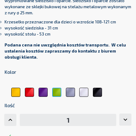
wyprofilowane siedzisko i oparcie. Siedzisko i oparcie zostało
wykonane ze sklejki bukowej na stelażu metalowym wykonanym
z rury ø 25 mm.
Krzesełko przeznaczone dla dzieci o wzroście 108-121 cm
wysokość siedziska - 31 cm
wysokość stołu - 53 cm
Podana cena nie uwzględnia kosztów transportu. W celu
ustalenia kosztów zapraszamy do kontaktu z biurem
obsługi klienta.
Kolor
żółty
czerwony
fioletowy
jasnoszary
biały
czarny
zielony
1123
3104
5161
7000
9001
9011
6248
Ilość