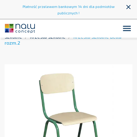
close
Płatność przelewem bankowym 14 dni dla podmiotów
publicznych !

Strona główna
Wyposażenie szkół
Krzesła i stoły
szkolne
Krzesła szkolne
Krzesło szkolne Bella
rozm.2