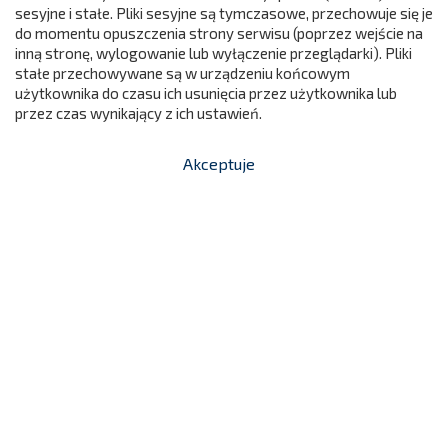
sesyjne i stałe. Pliki sesyjne są tymczasowe, przechowuje się je
do momentu opuszczenia strony serwisu (poprzez wejście na
299
inną stronę, wylogowanie lub wyłączenie przeglądarki). Pliki
stałe przechowywane są w urządzeniu końcowym
użytkownika do czasu ich usunięcia przez użytkownika lub
przez czas wynikający z ich ustawień.
Akceptuje


shopping_cart
-
zł
Regał Domino DN12
830,00 zł
N0112
Cena

Dodaj do koszyka