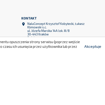
KONTAKT
299
NaluConcept Krzysztof Kobyłecki, Łukasz

Klimowski s.c.
ul. Józefa Marcika 14A lok. III/8
30-443 Kraków
Polska
momentu opuszczenia strony serwisu (poprzez wejście
+48 790 760 764

Akceptuje
 czasu ich usunięcia przez użytkownika lub przez
+48 790 760 513

info@naluconcept.com
