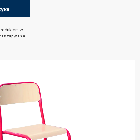
zyka
produktem w
nas zapytanie.