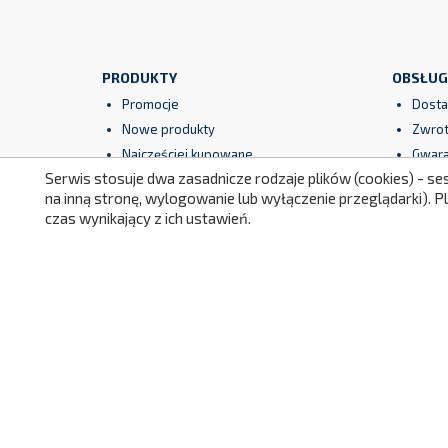
PRODUKTY
OBSŁUG
Promocje
Dosta
Nowe produkty
Zwrot
Najczęściej kupowane
Gwara
Serwis stosuje dwa zasadnicze rodzaje plików (cookies) - se
Regul
na inną stronę, wylogowanie lub wyłączenie przeglądarki). 
Bezpi
czas wynikający z ich ustawień.
Facebook
YouTube
Instagram