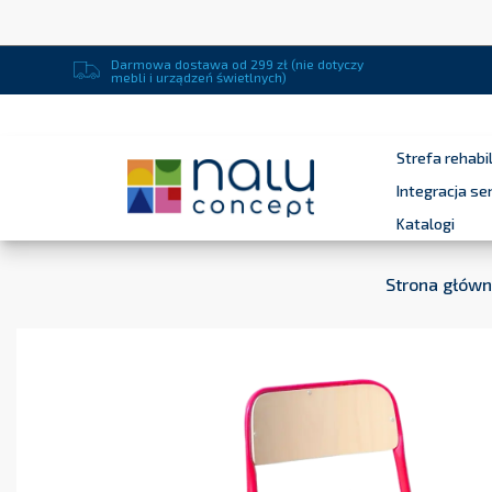
Darmowa dostawa od 299 zł (nie dotyczy
mebli i urządzeń świetlnych)
Strefa rehabil
Integracja s
Katalogi
Strona głów