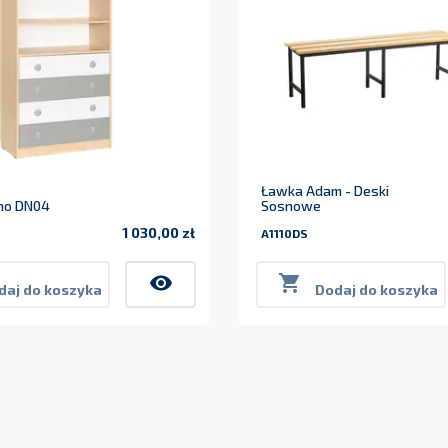
Ławka Adam - Deski
no DN04
Sosnowe
1 030,00 zł
A1110DS
Cena
visibility

daj do koszyka
Dodaj do koszyka