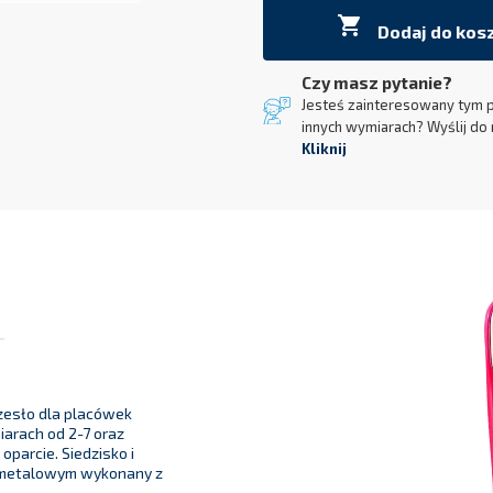

Dodaj do kos
Czy masz pytanie?
Jesteś zainteresowany tym 
innych wymiarach? Wyślij do 
Kliknij
rzesło dla placówek
arach od 2-7 oraz
parcie. Siedzisko i
u metalowym wykonany z