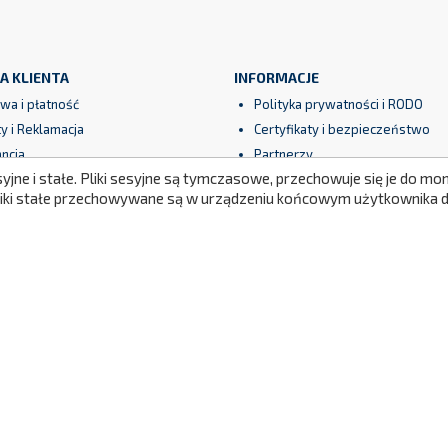
A KLIENTA
INFORMACJE
wa i płatność
Polityka prywatności i RODO
y i Reklamacja
Certyfikaty i bezpieczeństwo
ncja
Partnerzy
syjne i stałe. Pliki sesyjne są tymczasowe, przechowuje się je do 
amin
Nasze realizacje
Pliki stałe przechowywane są w urządzeniu końcowym użytkownika do
eczne płatności
Newsletter
Mapa strony
© 2026 - Oprogramowanie e-sklepu od Maal™