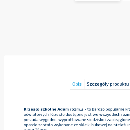
Opis
Szczegóły produktu
Krzesło szkolne Adam rozm.2
- to bardzo popularne k
oświatowych. Krzesło dostępne jest we wszystkich rozmi
posiada wygodne, wyprofilowane siedzisko i zaokrąglone o
oparcie zostało wykonane ze sklejki bukowej na stelaż
rury ø 25 mm .