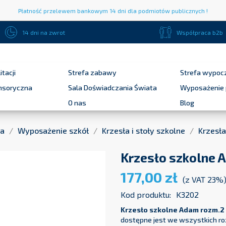
Płatność przelewem bankowym 14 dni dla podmiotów publicznych !
14 dni na zwrot
Współpraca b2b
itacji
Strefa zabawy
Strefa wypoc
ensoryczna
Sala Doświadczania Świata
Wyposażenie 
O nas
Blog
na
Wyposażenie szkół
Krzesła i stoły szkolne
Krzesła
Krzesło szkolne 
177,00 zł
(z VAT 23%
Kod produktu:
K3202
Krzesło szkolne Adam rozm.2
dostępne jest we wszystkich ro