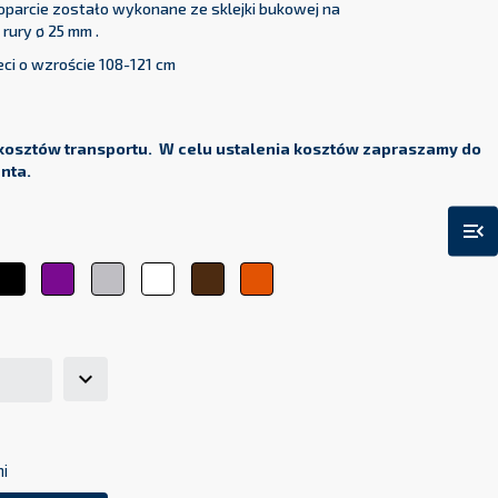
 oparcie zostało wykonane ze sklejki bukowej na
rury ø 25 mm .
ci o wzroście 108-121 cm
kosztów transportu. W celu ustalenia kosztów zapraszamy do
enta.
menu_open
ty
Czarny
Fioletowy
Srebrny
Biały
Brązowy
Pomarańczowy
ni