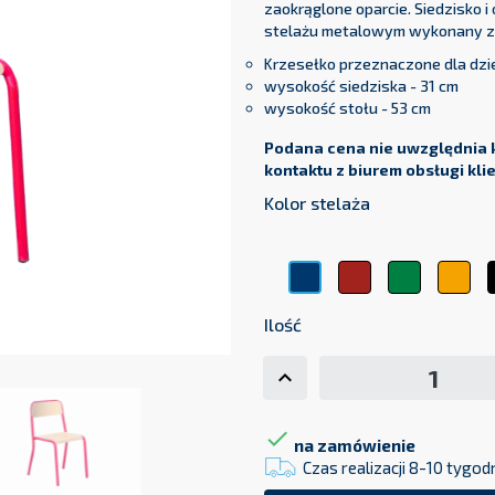
zaokrąglone oparcie. Siedzisko i
stelażu metalowym wykonany z 
Krzesełko przeznaczone dla dzie
wysokość siedziska - 31 cm
wysokość stołu - 53 cm
Podana cena nie uwzględnia 
kontaktu z biurem obsługi kli
Kolor stelaża
Czerwony
Zielony
Żół
Niebieski
Ilość

na zamówienie
Czas realizacji 8-10 tygod