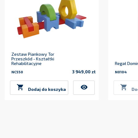
Zestaw Piankowy Tor
Przeszkód - Kształtki
Rehabilitacyjne
Regał Domi
3 949,00 zł
NC550
N0104
Cena

visibility

Dodaj do koszyka
Do