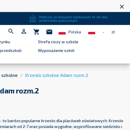
close
Płatność przelewem bankowym 14 dni dla
podmiotów publicznych


shopping_cart
mail
Polska
-
zł
zynku
Strefa ciszy w szkole
przedszkoli
Wyposażenie szkół
 szkolne
Krzesło szkolne Adam rozm.2
Adam rozm.2
)
- to bardzo popularne krzesło dla placówek oświatowych. Krzesło
zmiarach od 2-7 oraz posiada wygodne, wyprofilowane siedzisko i