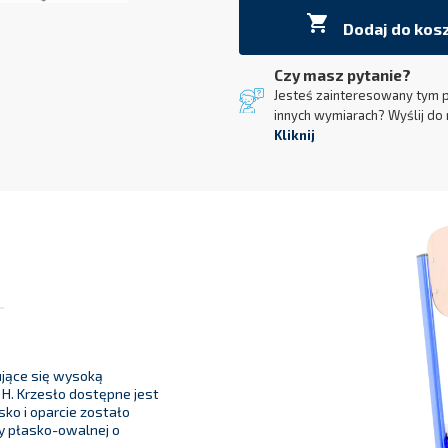

Dodaj do kos
Czy masz pytanie?
Jesteś zainteresowany tym 
innych wymiarach? Wyślij do 
Kliknij
ujące się wysoką
 H. Krzesło dostępne jest
ko i oparcie zostało
y płasko-owalnej o