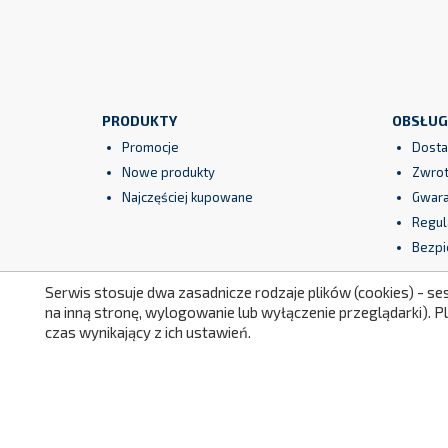
PRODUKTY
OBSŁUG
Promocje
Dosta
Nowe produkty
Zwrot
Najczęściej kupowane
Gwara
Regul
Bezpi
Serwis stosuje dwa zasadnicze rodzaje plików (cookies) - se
na inną stronę, wylogowanie lub wyłączenie przeglądarki). 
czas wynikający z ich ustawień.
Facebook
YouTube
Instagram