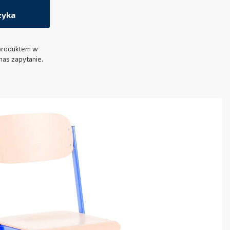
zyka
produktem w
nas zapytanie.