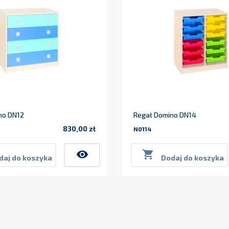
no DN12
Regał Domino DN14
830,00 zł
N0114
Cena
visibility

daj do koszyka
Dodaj do koszyka