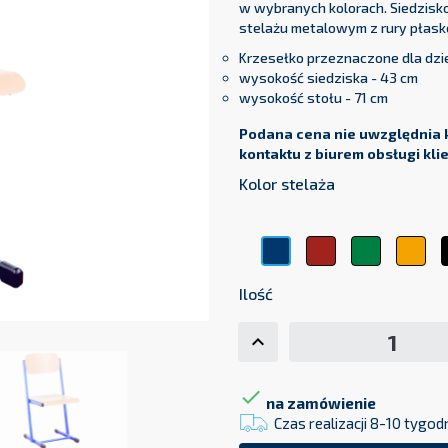
w wybranych kolorach. Siedzisko
stelażu metalowym z rury płask
Krzesełko przeznaczone dla dzie
wysokość siedziska - 43 cm
wysokość stołu - 71 cm
Podana cena nie uwzględnia 
kontaktu z biurem obsługi kli
Kolor stelaża
Czerwony
Zielony
Żół
Niebieski
Ilość

na zamówienie
Czas realizacji 8-10 tygod