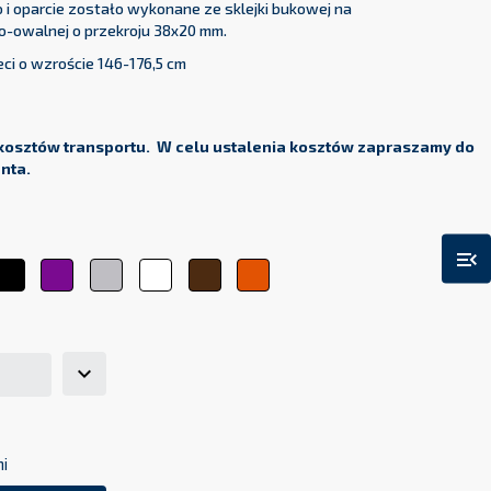
 i oparcie zostało wykonane ze sklejki bukowej na
o-owalnej o przekroju 38x20 mm.
ci o wzroście 146-176,5 cm
kosztów transportu. W celu ustalenia kosztów zapraszamy do
enta.
menu_open
ty
Czarny
Fioletowy
Srebrny
Biały
Brązowy
Pomarańczowy
ni