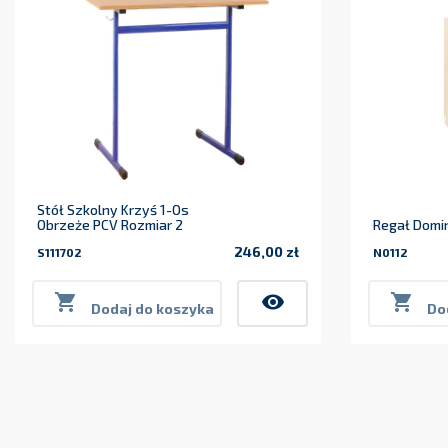
Stół Szkolny Krzyś 1-Os
Obrzeże PCV Rozmiar 2
Regał Domi
246,00 zł
S111702
N0112
Cena

visibility

Dodaj do koszyka
Do