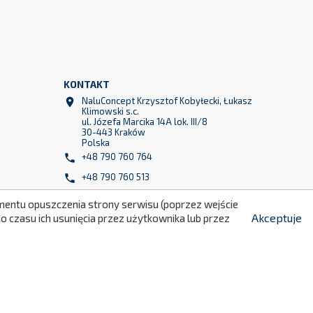
KONTAKT
NaluConcept Krzysztof Kobyłecki, Łukasz

Klimowski s.c.
ul. Józefa Marcika 14A lok. III/8
30-443 Kraków
299
Polska
+48 790 760 764

+48 790 760 513

info@naluconcept.com

momentu opuszczenia strony serwisu (poprzez wejście
Akceptuje
 czasu ich usunięcia przez użytkownika lub przez