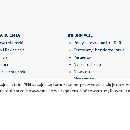
A KLIENTA
INFORMACJE
wa i płatność
Polityka prywatności i RODO
y i Reklamacja
Certyfikaty i bezpieczeństwo
ncja
Partnerzy
amin
Nasze realizacje
eczne płatności
Newsletter
Mapa strony
syjne i stałe. Pliki sesyjne są tymczasowe, przechowuje się je do 
Pliki stałe przechowywane są w urządzeniu końcowym użytkownika do