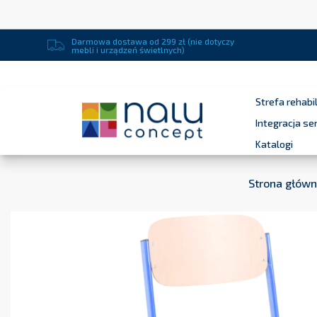
Darmowa dostawa od 299 zł (nie dotyczy
mebli i urządzeń świetlnych)
Strefa rehabil
Integracja s
Katalogi
Strona głów