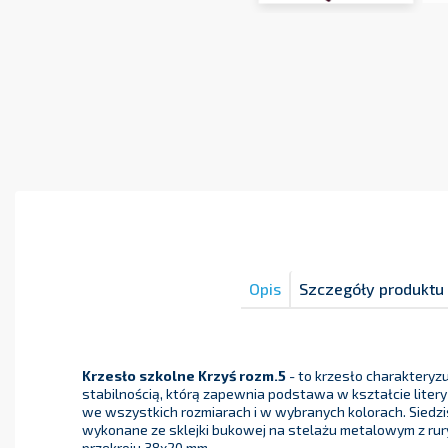
Opis
Szczegóły produktu
Krzesło szkolne Krzyś rozm.5
- to krzesło charakteryz
stabilnością, którą zapewnia podstawa w kształcie litery
we wszystkich rozmiarach i w wybranych kolorach. Siedzis
wykonane ze sklejki bukowej na stelażu metalowym z rur
przekroju 38x20 mm.