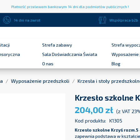
Płatność przelewem bankowym 14 dni dla podmiotów publicznych !
14 dni na zwrot
Współpraca b2b
itacji
Strefa zabawy
Strefa wypoc
ensoryczna
Sala Doświadczania Świata
Wyposażenie 
O nas
Blog
na
Wyposażenie przedszkoli
Krzesła i stoły przedszkoln
Krzesło szkolne K
204,00 zł
(z VAT 23
Kod produktu:
K1305
Krzesło szkolne Krzyś rozm.5
zapewnia podstawa w kształcie l