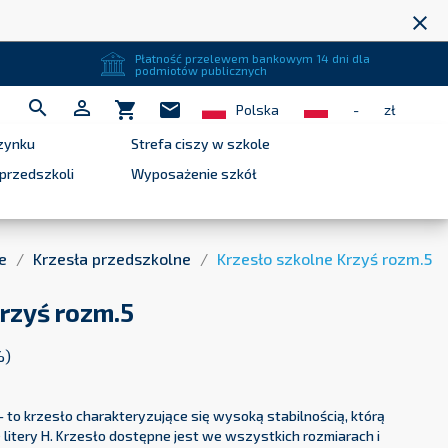
close
Płatność przelewem bankowym 14 dni dla
podmiotów publicznych


shopping_cart
mail
Polska
-
zł
zynku
Strefa ciszy w szkole
przedszkoli
Wyposażenie szkół
e
Krzesła przedszkolne
Krzesło szkolne Krzyś rozm.5
rzyś rozm.5
%)
- to krzesło charakteryzujące się wysoką stabilnością, którą
itery H. Krzesło dostępne jest we wszystkich rozmiarach i