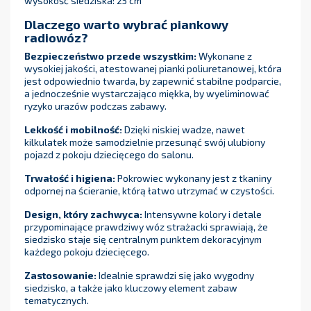
wysokość siedziska: 25 cm
Dlaczego warto wybrać piankowy
radiowóz?
Bezpieczeństwo przede wszystkim:
Wykonane z
wysokiej jakości, atestowanej pianki poliuretanowej, która
jest odpowiednio twarda, by zapewnić stabilne podparcie,
a jednocześnie wystarczająco miękka, by wyeliminować
ryzyko urazów podczas zabawy.
Lekkość i mobilność:
Dzięki niskiej wadze, nawet
kilkulatek może samodzielnie przesunąć swój ulubiony
pojazd z pokoju dziecięcego do salonu.
Trwałość i higiena:
Pokrowiec wykonany jest z tkaniny
odpornej na ścieranie, którą łatwo utrzymać w czystości.
Design, który zachwyca:
Intensywne kolory i detale
przypominające prawdziwy wóz strażacki sprawiają, że
siedzisko staje się centralnym punktem dekoracyjnym
każdego pokoju dziecięcego.
Zastosowanie:
Idealnie sprawdzi się jako wygodny
siedzisko, a także jako kluczowy element zabaw
tematycznych.