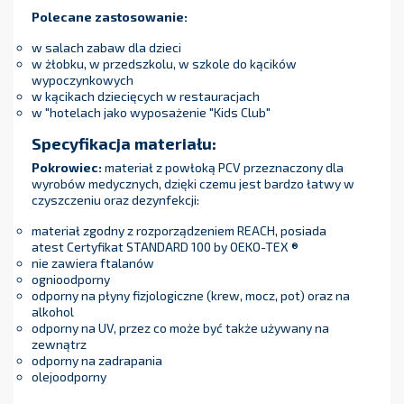
Polecane zastosowanie:
w salach zabaw dla dzieci
w żłobku, w przedszkolu, w szkole do kącików
wypoczynkowych
w kącikach dziecięcych w restauracjach
w "hotelach jako wyposażenie "Kids Club"
Specyfikacja materiału:
Pokrowiec:
materiał z powłoką PCV przeznaczony dla
wyrobów medycznych, dzięki czemu jest bardzo łatwy w
czyszczeniu oraz dezynfekcji:
materiał zgodny z rozporządzeniem REACH, posiada
atest Certyfikat STANDARD 100 by OEKO-TEX ®
nie zawiera ftalanów
ognioodporny
odporny na płyny fizjologiczne (krew, mocz, pot) oraz na
alkohol
odporny na UV, przez co może być także używany na
zewnątrz
odporny na zadrapania
olejoodporny