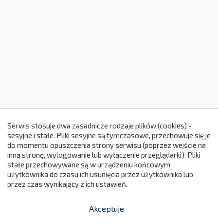
Serwis stosuje dwa zasadnicze rodzaje plików (cookies) -
sesyjne i stałe. Pliki sesyjne są tymczasowe, przechowuje się je
do momentu opuszczenia strony serwisu (poprzez wejście na
299
inną stronę, wylogowanie lub wyłączenie przeglądarki). Pliki
stałe przechowywane są w urządzeniu końcowym
użytkownika do czasu ich usunięcia przez użytkownika lub
przez czas wynikający z ich ustawień.
Akceptuje


shopping_cart
-
zł