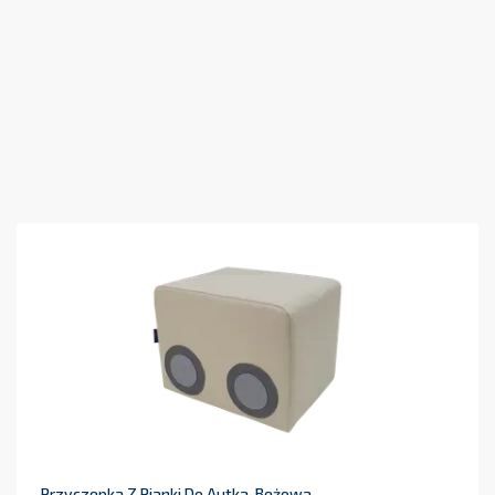
Przyczepka Z Pianki Do Autka, Beżowa -