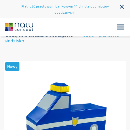
close
Płatność przelewem bankowym 14 dni dla podmiotów
publicznych !

Strona główna
Strefa zabawy
Kąciki zabaw
Kreatywne siedziska podłogowe
Policja - piankowe
siedzisko
Nowy