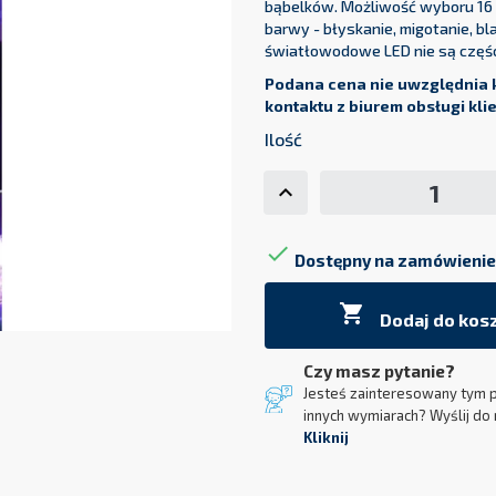
bąbelków. Możliwość wyboru 16 k
barwy - błyskanie, migotanie, bl
światłowodowe LED nie są częśc
Podana cena nie uwzględnia 
kontaktu z biurem obsługi kli
Ilość

Dostępny na zamówienie

Dodaj do kos
Czy masz pytanie?
Jesteś zainteresowany tym 
innych wymiarach? Wyślij do 
Kliknij