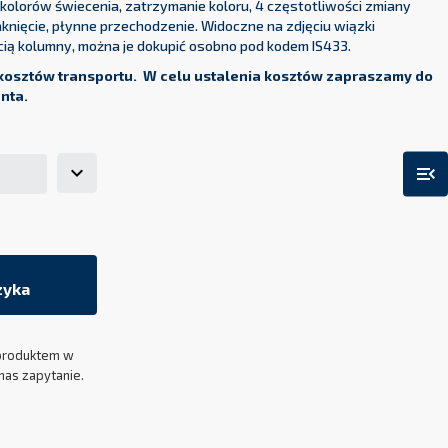
olorów świecenia, zatrzymanie koloru, 4 częstotliwości zmiany
aknięcie, płynne przechodzenie. Widoczne na zdjęciu wiązki
ią kolumny, można je dokupić osobno pod kodem IS433.
kosztów transportu. W celu ustalenia kosztów zapraszamy do
enta.
menu_open
zyka
produktem w
nas zapytanie.