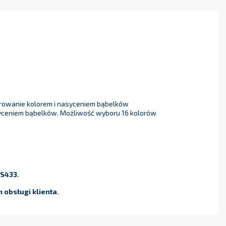
erowanie kolorem i nasyceniem bąbelków
asyceniem bąbelków. Możliwość wyboru 16 kolorów
IS433.
obsługi klienta.