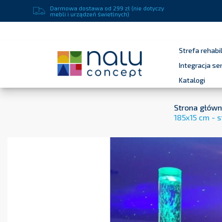
Darmowa dostawa od 299 zł (nie dotyczy
mebli i urządzeń świetlnych)
Strefa rehabil
Integracja s
Katalogi
Strona głów
185x15 cm - 