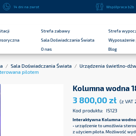
14 dni na zwrot
Współpraca b2b
itacji
Strefa zabawy
Strefa wypoc
ensoryczna
Sala Doświadczania Świata
Wyposażenie 
O nas
Blog
na
Sala Doświadczania Świata
Urządzenia świetlno-dź
sterowana pilotem
Kolumna wodna 18
3 800,00 zł
(z VAT
Kod produktu:
IS123
Interaktywna Kolumna wodno-
-
urządzenie to umożliwia ster
z użyciem pilota. Możliwość wyd