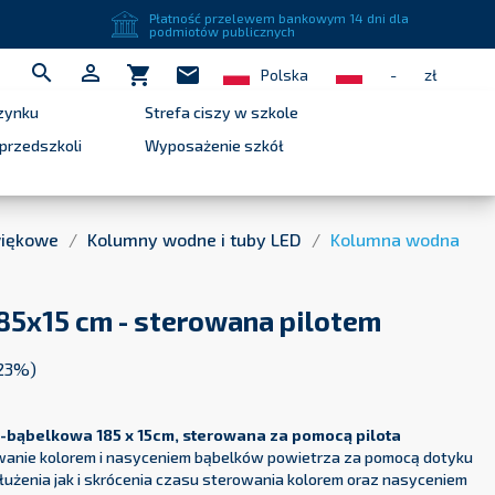
Płatność przelewem bankowym 14 dni dla
podmiotów publicznych


shopping_cart
mail
Polska
-
zł
zynku
Strefa ciszy w szkole
przedszkoli
Wyposażenie szkół
więkowe
Kolumny wodne i tuby LED
Kolumna wodna
5x15 cm - sterowana pilotem
 23%)
bąbelkowa 185 x 15cm, sterowana za pomocą pilota
owanie kolorem i nasyceniem bąbelków powietrza za pomocą dotyku
łużenia jak i skrócenia czasu sterowania kolorem oraz nasyceniem