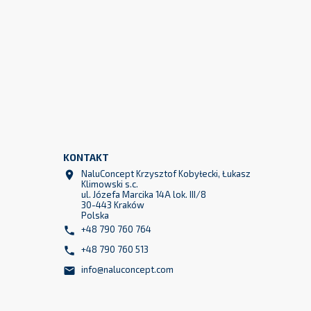
KONTAKT
NaluConcept Krzysztof Kobyłecki, Łukasz

Klimowski s.c.
ul. Józefa Marcika 14A lok. III/8
30-443 Kraków
Polska
+48 790 760 764

+48 790 760 513

info@naluconcept.com

299