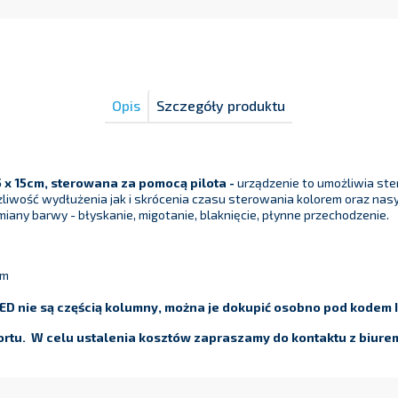
Opis
Szczegóły produktu
x 15cm, sterowana za pomocą pilota
-
urządzenie to umożliwia st
żliwość wydłużenia jak i skrócenia czasu sterowania kolorem oraz n
miany barwy - błyskanie, migotanie, blaknięcie, płynne przechodzenie.
cm
D nie są częścią kolumny, można je dokupić osobno pod kodem 
tu. W celu ustalenia kosztów zapraszamy do kontaktu z biurem 