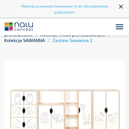
close
Płatność przelewem bankowym 14 dni dla podmiotów
publicznych !

Strona główna
Wyposażenie przedszkoli
Meble
przedszkolne
Kolekcje mebli przedszkolnych
Kolekcja SAWANNA
Zestaw Sawanna 2