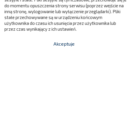
640,01 zł
R4406
do momentu opuszczenia strony serwisu (poprzez wejście na
299
Cena
inną stronę, wylogowanie lub wyłączenie przeglądarki). Pliki

stałe przechowywane są w urządzeniu końcowym
Dodaj do koszyka
użytkownika do czasu ich usunięcia przez użytkownika lub
przez czas wynikający z ich ustawień.
Akceptuje


shopping_cart
-
zł