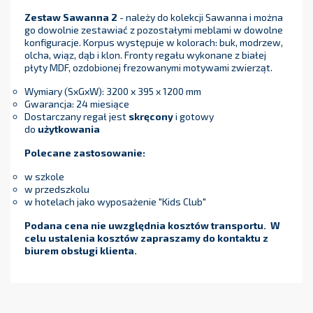
Zestaw Sawanna 2
- należy do kolekcji Sawanna i można
go dowolnie zestawiać z pozostałymi meblami w dowolne
konfiguracje. Korpus występuje w kolorach: buk, modrzew,
olcha, wiąz, dąb i klon. Fronty regału wykonane z białej
płyty MDF, ozdobionej frezowanymi motywami zwierząt.
Wymiary (SxGxW): 3200 x 395 x 1200 mm
Gwarancja: 24 miesiące
Dostarczany regał jest
skręcony
i gotowy
do
użytkowania
Polecane zastosowanie:
w szkole
w przedszkolu
w hotelach jako wyposażenie "Kids Club"
Podana cena nie uwzględnia kosztów transportu. W
celu ustalenia kosztów zapraszamy do kontaktu z
biurem obsługi klienta.