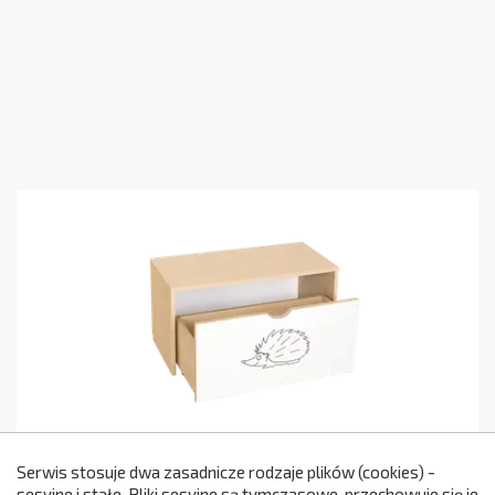
Serwis stosuje dwa zasadnicze rodzaje plików (cookies) -
Regał Sawanna SW06
sesyjne i stałe. Pliki sesyjne są tymczasowe, przechowuje się je