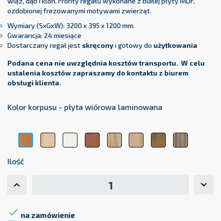
wiąz, dąb i klon. Fronty regału wykonane z białej płyty MDF,
ozdobionej frezowanymi motywami zwierząt.
Wymiary (SxGxW): 3200 x 395 x 1200 mm.
Gwarancja: 24 miesiące
Dostarczany regał jest
skręcony
i gotowy do
użytkowania
Podana cena nie uwzględnia kosztów transportu. W celu
ustalenia kosztów zapraszamy do kontaktu z biurem
obsługi klienta.
Kolor korpusu - płyta wiórowa laminowana
Klon
Modrzew
Olcha
Dąb
Dąb
Dąb
Wiąz
Buk
Sibiu
Sonoma
Lindberg
Lancelot
Baron
Bawaria
Ilość

na zamówienie