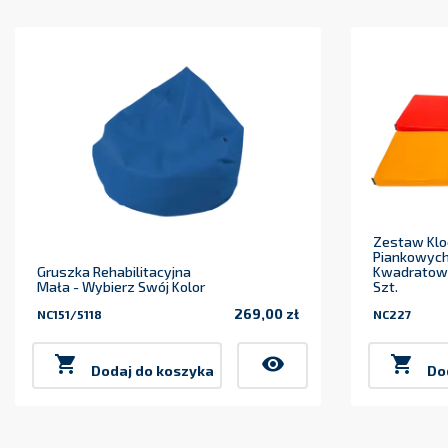
Zestaw Kl
Piankowych
Gruszka Rehabilitacyjna
Kwadratowe
Mała - Wybierz Swój Kolor
Szt.
269,00 zł
NC151/5118
NC227
Cena

visibility

Dodaj do koszyka
Do