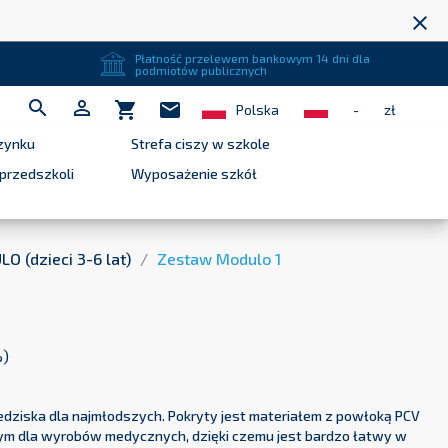
close
Płatność przelewem bankowym 14 dni dla
podmiotów publicznych


shopping_cart
mail
Polska
-
zł
zynku
Strefa ciszy w szkole
przedszkoli
Wyposażenie szkół
O (dzieci 3-6 lat)
Zestaw Modulo 1
%)
dziska dla najmłodszych. Pokryty jest materiałem z powłoką PCV
m dla wyrobów medycznych, dzięki czemu jest bardzo łatwy w