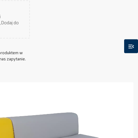
i
 „Dodaj do
menu_open
produktem w
nas zapytanie.