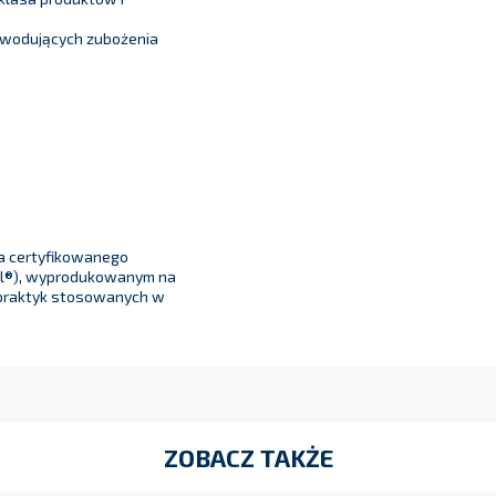
owodujących zubożenia
a certyfikowanego
il®), wyprodukowanym na
praktyk stosowanych w
ZOBACZ TAKŻE