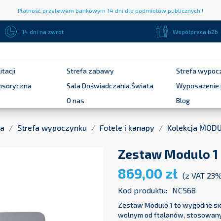
Płatność przelewem bankowym 14 dni dla podmiotów publicznych !
14 dni na zwrot
Współpraca b2b
itacji
Strefa zabawy
Strefa wypoc
ensoryczna
Sala Doświadczania Świata
Wyposażenie 
O nas
Blog
na
Strefa wypoczynku
Fotele i kanapy
Kolekcja MODUL
Zestaw Modulo 1
869,00 zł
(z VAT 23
Kod produktu:
NC568
Zestaw Modulo 1 to wygodne sie
wolnym od ftalanów, stosowany