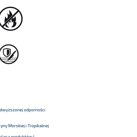
odwyższonej odporności
y Morskiej i Tropikalnej
klasa produktów I