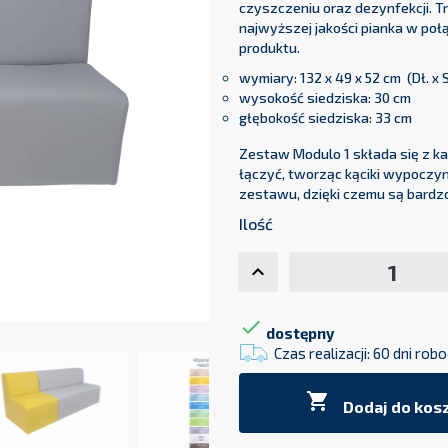
czyszczeniu oraz dezynfekcji. T
najwyższej jakości pianka w poł
produktu.
wymiary: 132 x 49 x 52 cm (Dł. x 
wysokość siedziska: 30 cm
głębokość siedziska: 33 cm
Zestaw Modulo 1 składa się z k
łączyć, tworząc kąciki wypoczy
zestawu, dzięki czemu są bardz
Ilość

dostępny
Czas realizacji: 60 dni rob

Dodaj do kos