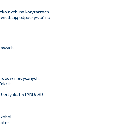
zkolnych, na korytarzach
 uwielbiają odpoczywać na
nkowych
wyrobów medycznych,
ekcji:
t Certyfikat STANDARD
lkohol
nątrz