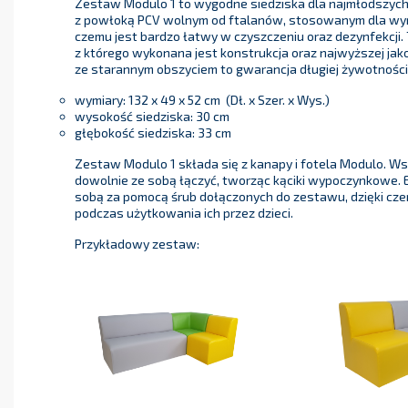
Zestaw Modulo 1 to wygodne siedziska dla najmłodszych.
z powłoką PCV wolnym od ftalanów, stosowanym dla wyr
czemu jest bardzo łatwy w czyszczeniu oraz dezynfekcji.
z którego wykonana jest konstrukcja oraz najwyższej jak
ze starannym obszyciem to gwarancja długiej żywotności
wymiary: 132 x 49 x 52 cm (Dł. x Szer. x Wys.)
wysokość siedziska: 30 cm
głębokość siedziska: 33 cm
Zestaw Modulo 1 składa się z kanapy i fotela Modulo. W
dowolnie ze sobą łączyć, tworząc kąciki wypoczynkowe. E
sobą za pomocą śrub dołączonych do zestawu, dzięki cz
podczas użytkowania ich przez dzieci.
Przykładowy zestaw: