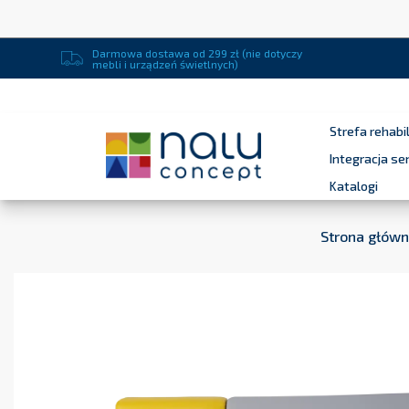
Darmowa dostawa od 299 zł (nie dotyczy
mebli i urządzeń świetlnych)
Strefa rehabil
Integracja s
Katalogi
Strona głów