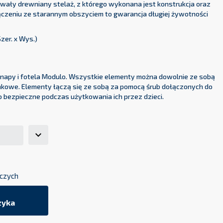
rwały drewniany stelaż, z którego wykonana jest konstrukcja oraz
ączeniu ze starannym obszyciem to gwarancja długiej żywotności
Szer. x Wys.)
anapy i fotela Modulo. Wszystkie elementy można dowolnie ze sobą
nkowe. Elementy łączą się ze sobą za pomocą śrub dołączonych do
o bezpieczne podczas użytkowania ich przez dzieci.
oczych
zyka