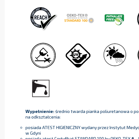
Wypełnienie:
średnio twarda pianka poliuretanowa o p
na odkształcenia:
posiada ATEST HIGIENICZNY wydany przez Instytut Medycyn
w Gdyni
posiada atest Certyfikat STANDARD 100 by OEKO-TEX ® – 