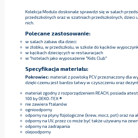
Kolekcja Modulo doskonale sprawdzi się w salach przeds
przedszkolnych oraz w szatniach przedszkolnych, dzieci
nich.
Polecane zastosowanie:
w salach zabaw dla dzieci
w żłobku, w przedszkolu, w szkole do kącików wypoczy
w kącikach dziecięcych w restauracjach
w "hotelach jako wyposażenie "Kids Club"
Specyfikacja materiału:
Pokrowiec:
materiał z powłoką PCV przeznaczony dla 
dzięki czemu jest bardzo łatwy w czyszczeniu oraz dezynf
materiał zgodny z rozporządzeniem REACH, posiada ates
100 by OEKO-TEX ®
nie zawiera ftalanów
ognioodporny
odporny na płyny fizjologiczne (krew, mocz, pot) oraz na a
odporny na UV, przez co może być także używany na zew
odporny na zadrapania
olejoodporny