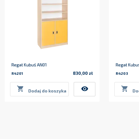
Regał Kubuś AN01
Regał Kubu
830,00 zł
R4201
R4203
Cena

visibility

Dodaj do koszyka
Do