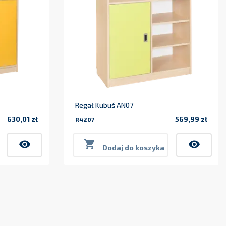
Regał Kubuś AN07
630,01 zł
569,99 zł
R4207
Cena
Cena
visibility

visibility
Dodaj do koszyka