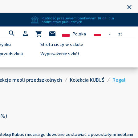
close
Płatność przelewem bankowym 14 dni dla
podmiotów publicznych


shopping_cart
mail
Polska
-
zł
zynku
Strefa ciszy w szkole
przedszkoli
Wyposażenie szkół
ekcje mebli przedszkolnych
Kolekcja KUBUŚ
Regał
3%)
kolekcji Kubuś i można go dowolnie zestawiać z pozostałymi meblami