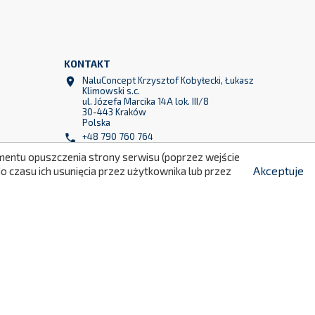
KONTAKT
NaluConcept Krzysztof Kobyłecki, Łukasz

Klimowski s.c.
299
ul. Józefa Marcika 14A lok. III/8
30-443 Kraków
Polska
+48 790 760 764

momentu opuszczenia strony serwisu (poprzez wejście
+48 790 760 513

Akceptuje
 czasu ich usunięcia przez użytkownika lub przez
info@naluconcept.com
