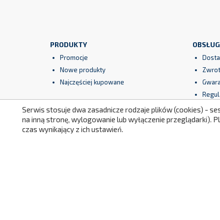
PRODUKTY
OBSŁUG
Promocje
Dosta
Nowe produkty
Zwrot
Najczęściej kupowane
Gwara
Regul
Bezpi
Serwis stosuje dwa zasadnicze rodzaje plików (cookies) - se
na inną stronę, wylogowanie lub wyłączenie przeglądarki). 
czas wynikający z ich ustawień.
Facebook
YouTube
Instagram