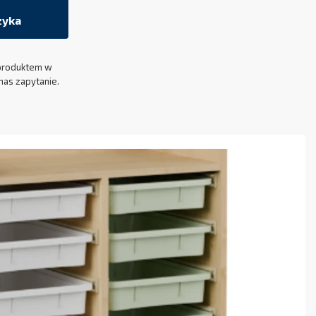
zyka
produktem w
nas zapytanie.