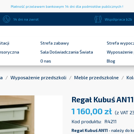
Płatność przelewem bankowym 14 dni dla podmiotów publicznych !
14 dni na zwrot
Współpraca b2b
itacji
Strefa zabawy
Strefa wypoc
ensoryczna
Sala Doświadczania Świata
Wyposażenie 
O nas
Blog
na
Wyposażenie przedszkoli
Meble przedszkolne
Kol
Regał Kubuś AN11
1 160,00 zł
(z VAT 2
Kod produktu:
R4211
Regał Kubuś AN11
- należy do 