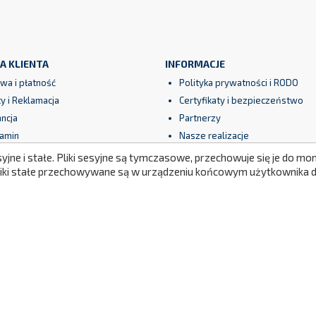
A KLIENTA
INFORMACJE
wa i płatność
Polityka prywatności i RODO
y i Reklamacja
Certyfikaty i bezpieczeństwo
ncja
Partnerzy
amin
Nasze realizacje
eczne płatności
Newsletter
syjne i stałe. Pliki sesyjne są tymczasowe, przechowuje się je do 
Mapa strony
Pliki stałe przechowywane są w urządzeniu końcowym użytkownika do
© 2026 - Oprogramowanie e-sklepu od Maal™