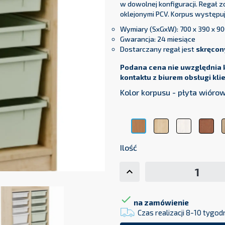
w dowolnej konfiguracji. Regał 
oklejonymi PCV. Korpus występuje
Wymiary (SxGxW): 700 x 390 x 9
Gwarancja: 24 miesiące
Dostarczany regał jest
skręcon
Podana cena nie uwzględnia 
kontaktu z biurem obsługi kli
Kolor korpusu - płyta wiór
Klon
Modrzew
Olc
Buk
Sibiu
Bawaria
Ilość

na zamówienie
Czas realizacji 8-10 tygod