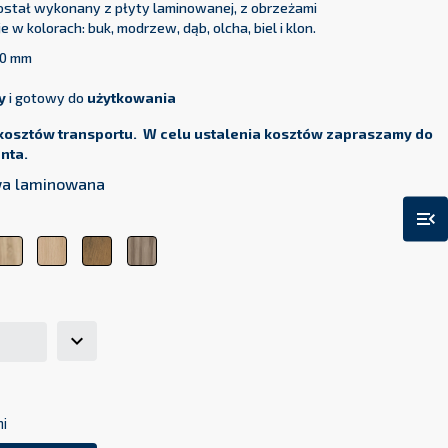
został wykonany z płyty laminowanej, z obrzeżami
 w kolorach: buk, modrzew, dąb, olcha, biel i klon.
00 mm
y
i gotowy do
użytkowania
kosztów transportu. W celu ustalenia kosztów zapraszamy do
enta.
owa laminowana
menu_open
ha
Dąb
Dąb
Dąb
Wiąz
Sonoma
Lindberg
Lancelot
Baron
ni