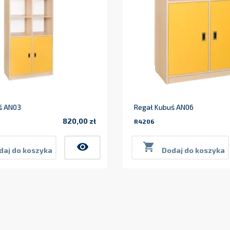
ś AN03
Regał Kubuś AN06
820,00 zł
R4206
Cena
visibility

daj do koszyka
Dodaj do koszyka