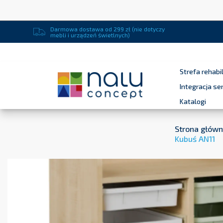
Darmowa dostawa od 299 zł (nie dotyczy
mebli i urządzeń świetlnych)
Strefa rehabil
Integracja s
Katalogi
Strona głów
Kubuś AN11