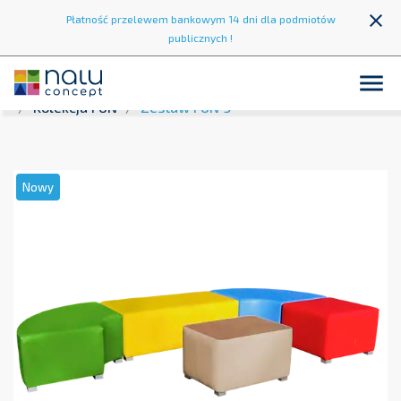
close
Płatność przelewem bankowym 14 dni dla podmiotów
publicznych !

Strona główna
Strefa wypoczynku
Fotele i kanapy
Kolekcja FUN
Zestaw FUN 9
Nowy