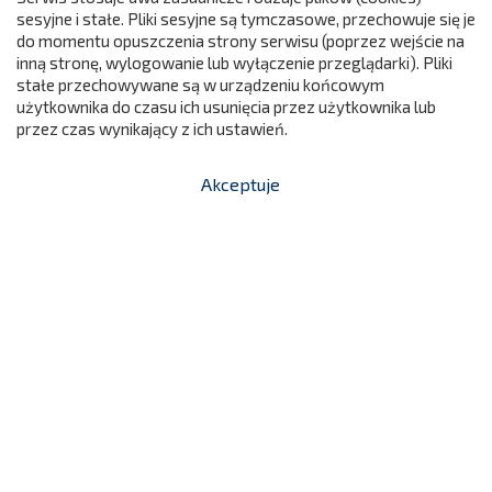
sesyjne i stałe. Pliki sesyjne są tymczasowe, przechowuje się je
do momentu opuszczenia strony serwisu (poprzez wejście na
299
inną stronę, wylogowanie lub wyłączenie przeglądarki). Pliki
stałe przechowywane są w urządzeniu końcowym
użytkownika do czasu ich usunięcia przez użytkownika lub
przez czas wynikający z ich ustawień.
Akceptuje


shopping_cart
-
zł