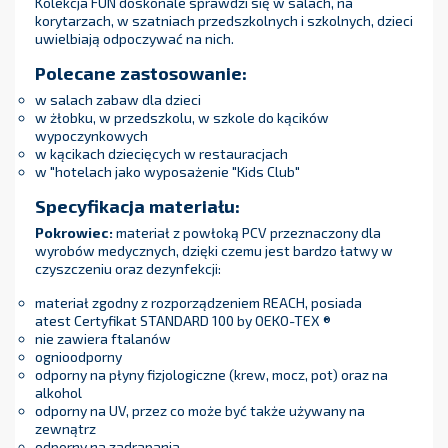
Kolekcja FUN doskonale sprawdzi się w salach, na
korytarzach, w szatniach przedszkolnych i szkolnych, dzieci
uwielbiają odpoczywać na nich.
Polecane zastosowanie:
w salach zabaw dla dzieci
w żłobku, w przedszkolu, w szkole do kącików
wypoczynkowych
w kącikach dziecięcych w restauracjach
w "hotelach jako wyposażenie "Kids Club"
Specyfikacja materiału:
Pokrowiec:
materiał z powłoką PCV przeznaczony dla
wyrobów medycznych, dzięki czemu jest bardzo łatwy w
czyszczeniu oraz dezynfekcji:
materiał zgodny z rozporządzeniem REACH, posiada
atest Certyfikat STANDARD 100 by OEKO-TEX ®
nie zawiera ftalanów
ognioodporny
odporny na płyny fizjologiczne (krew, mocz, pot) oraz na
alkohol
odporny na UV, przez co może być także używany na
zewnątrz
odporny na zadrapania