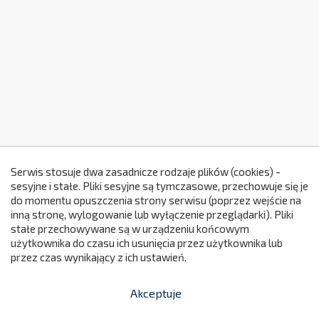
Serwis stosuje dwa zasadnicze rodzaje plików (cookies) -
sesyjne i stałe. Pliki sesyjne są tymczasowe, przechowuje się je
do momentu opuszczenia strony serwisu (poprzez wejście na
299
inną stronę, wylogowanie lub wyłączenie przeglądarki). Pliki
stałe przechowywane są w urządzeniu końcowym
użytkownika do czasu ich usunięcia przez użytkownika lub
przez czas wynikający z ich ustawień.
Akceptuje


shopping_cart
-
zł