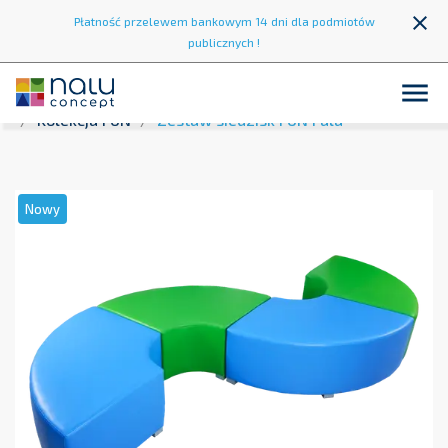
close
Płatność przelewem bankowym 14 dni dla podmiotów
publicznych !

Strona główna
Strefa wypoczynku
Fotele i kanapy
Kolekcja FUN
Zestaw siedzisk FUN Fala
Nowy