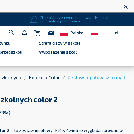
close
Płatność przelewem bankowym 14 dni dla
podmiotów publicznych


shopping_cart
mail
Polska
-
zł
zynku
Strefa ciszy w szkole
przedszkoli
Wyposażenie szkół
 szkolnych
Kolekcja Color
Zestaw regałów szkolnych
zkolnych color 2
 23%)
lor 2
- to zestaw meblowy , który świetnie wygląda zarówno w