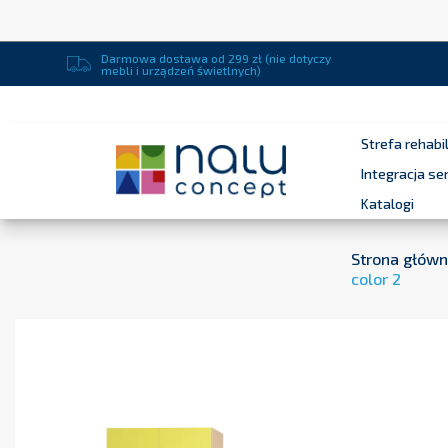
Darmowa dostawa od 299 zł (nie dotyczy
mebli i urządzeń świetlnych)
Strefa rehabil
Integracja s
Katalogi
Strona głów
color 2