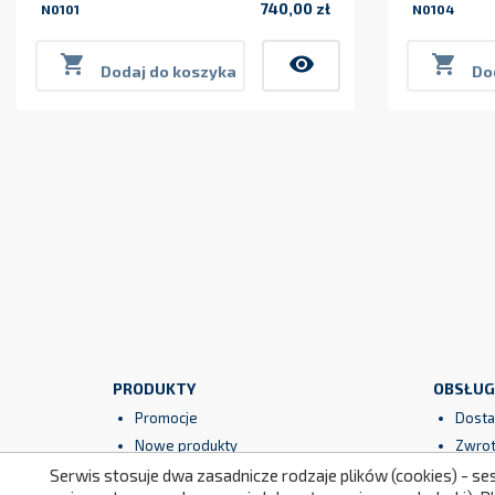
740,00 zł
N0101
N0104
Cena

visibility

Dodaj do koszyka
Do
PRODUKTY
OBSŁUG
Promocje
Dosta
Nowe produkty
Zwrot
Najczęściej kupowane
Gwara
Serwis stosuje dwa zasadnicze rodzaje plików (cookies) - se