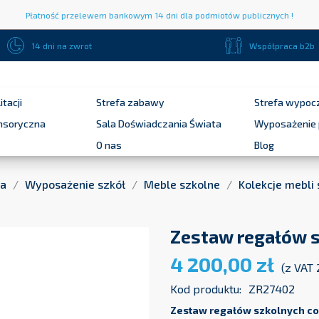
Płatność przelewem bankowym 14 dni dla podmiotów publicznych !
14 dni na zwrot
Współpraca b2b
itacji
Strefa zabawy
Strefa wypoc
ensoryczna
Sala Doświadczania Świata
Wyposażenie 
O nas
Blog
na
Wyposażenie szkół
Meble szkolne
Kolekcje mebli
Zestaw regałów s
4 200,00 zł
(z VAT
Kod produktu:
ZR27402
Zestaw regałów szkolnych co