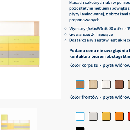
klasach szkolnych jak i w pomi
pozostałymi meblami i powięks
płyty laminowanej, z obrzeżami 
proponowanych.
Wymiary (SxGxW): 3600 x 395 x
Gwarancja: 24 miesiące
Dostarczany zestaw jest
skręc
Podana cena nie uwzględnia 
kontaktu z biurem obsługi kli
Kolor korpusu - płyta wiór
Klon
Modrzew
Olc
Buk
Sibiu
Bawaria
Kolor frontów - płyta wiór
Popiel
Żółty
Pom
Biały
Czarny