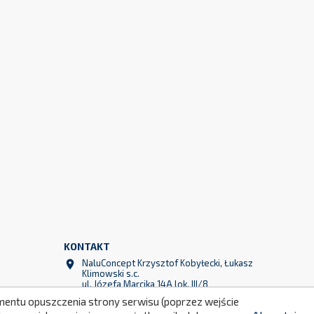
299
KONTAKT
NaluConcept Krzysztof Kobyłecki, Łukasz

Klimowski s.c.
ul. Józefa Marcika 14A lok. III/8
30-443 Kraków
momentu opuszczenia strony serwisu (poprzez wejście
Polska