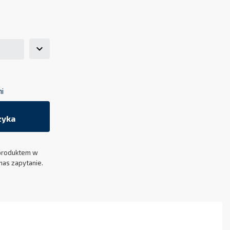
ni
zyka
produktem w
nas zapytanie.