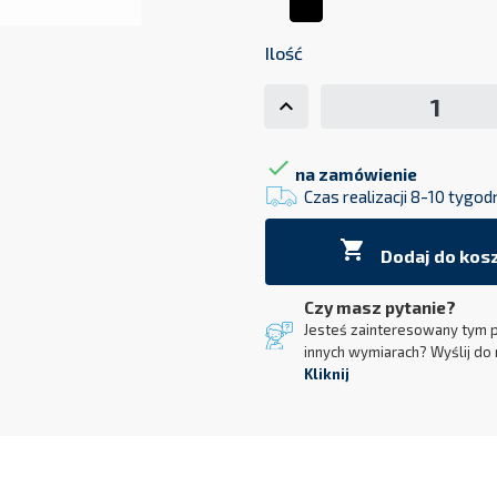
-
grafit
Ilość

na zamówienie
Czas realizacji 8-10 tygod

Dodaj do kos
Czy masz pytanie?
Jesteś zainteresowany tym 
innych wymiarach? Wyślij do 
Kliknij