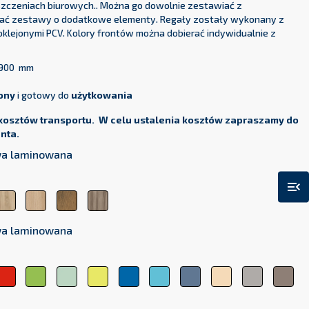
eszczeniach biurowych.. Można go dowolnie zestawiać z
zać zestawy o dodatkowe elementy. Regały zostały wykonany z
oklejonymi PCV. Kolory frontów można dobierać indywidualnie z
 1900 mm
ony
i gotowy do
użytkowania
kosztów transportu. W celu ustalenia kosztów zapraszamy do
enta.
owa laminowana
menu_open
ha
Dąb
Dąb
Dąb
Wiąz
Sonoma
Lindberg
Lancelot
Baron
owa laminowana
arańczowy
Czerwony
Zielony
Mięta
Limonka
Granatowy
Niebieski
Zgaszony
Beż
Szary
Tru
błękit