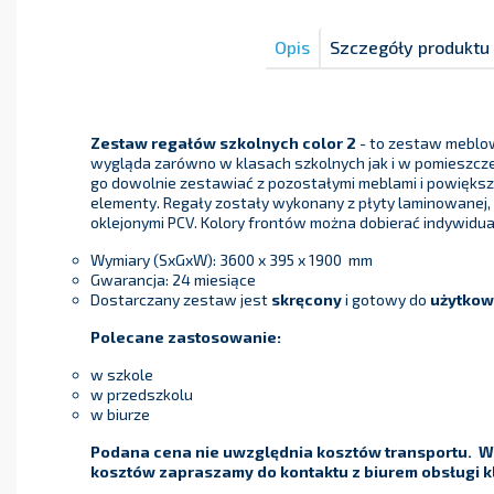
Opis
Szczegóły produktu
Zestaw regałów szkolnych color 2
- to zestaw meblow
wygląda zarówno w klasach szkolnych jak i w pomieszcz
go dowolnie zestawiać z pozostałymi meblami i powięk
elementy. Regały zostały wykonany z płyty laminowanej,
oklejonymi PCV. Kolory frontów można dobierać indywidu
Wymiary (SxGxW): 3600 x 395 x 1900 mm
Gwarancja: 24 miesiące
Dostarczany zestaw jest
skręcony
i gotowy do
użytkow
Polecane zastosowanie:
w szkole
w przedszkolu
w biurze
Podana cena nie uwzględnia kosztów transportu. W 
kosztów zapraszamy do kontaktu z biurem obsługi kl