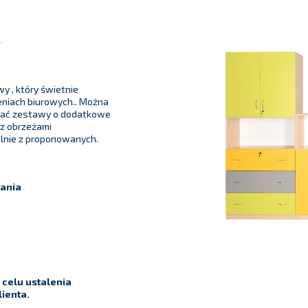
y , który świetnie
eniach biurowych.. Można
szać zestawy o dodatkowe
 z obrzeżami
alnie z proponowanych.
ania
celu ustalenia
ienta.