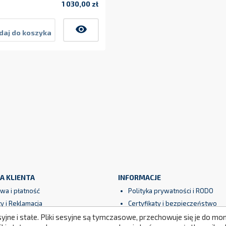
1 030,00 zł
Cena
visibility
daj do koszyka
A KLIENTA
INFORMACJE
wa i płatność
Polityka prywatności i RODO
y i Reklamacja
Certyfikaty i bezpieczeństwo
ncja
Partnerzy
syjne i stałe. Pliki sesyjne są tymczasowe, przechowuje się je do 