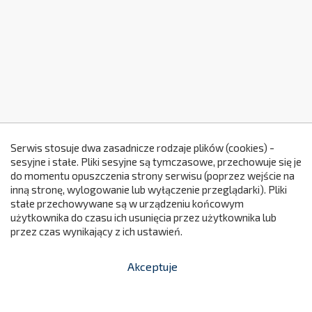
Serwis stosuje dwa zasadnicze rodzaje plików (cookies) -
sesyjne i stałe. Pliki sesyjne są tymczasowe, przechowuje się je
do momentu opuszczenia strony serwisu (poprzez wejście na
299
inną stronę, wylogowanie lub wyłączenie przeglądarki). Pliki
stałe przechowywane są w urządzeniu końcowym
użytkownika do czasu ich usunięcia przez użytkownika lub
przez czas wynikający z ich ustawień.
Akceptuje


shopping_cart
-
zł