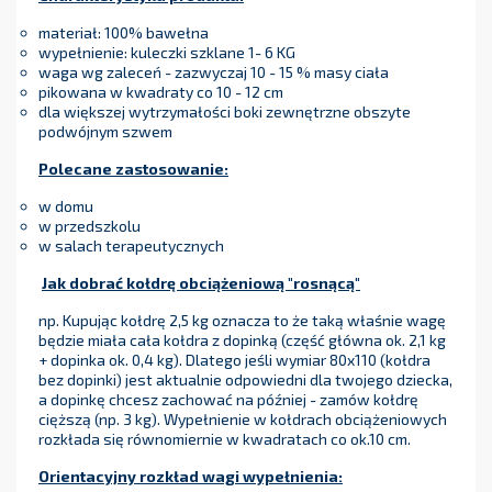
materiał: 100% bawełna
wypełnienie: kuleczki szklane 1- 6 KG
waga wg zaleceń - zazwyczaj 10 - 15 % masy ciała
pikowana w kwadraty co 10 - 12 cm
dla większej wytrzymałości boki zewnętrzne obszyte
podwójnym szwem
Polecane zastosowanie:
w domu
w przedszkolu
w salach terapeutycznych
Jak dobrać kołdrę obciążeniową "rosnącą"
np. Kupując kołdrę 2,5 kg oznacza to że taką właśnie wagę
będzie miała cała kołdra z dopinką (część główna ok. 2,1 kg
+ dopinka ok. 0,4 kg). Dlatego jeśli wymiar 80x110 (kołdra
bez dopinki) jest aktualnie odpowiedni dla twojego dziecka,
a dopinkę chcesz zachować na później - zamów kołdrę
cięższą (np. 3 kg). Wypełnienie w kołdrach obciążeniowych
rozkłada się równomiernie w kwadratach co ok.10 cm.
Orientacyjny rozkład wagi wypełnienia: