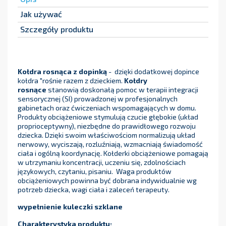
Jak używać
Szczegóły produktu
Kołdra rosnąca z dopinką
- dzięki dodatkowej dopince
kołdra "rośnie razem z dzieckiem.
Kołdry
rosnące
stanowią doskonałą pomoc w terapii integracji
sensorycznej (SI) prowadzonej w profesjonalnych
gabinetach oraz ćwiczeniach wspomagających w domu.
Produkty obciążeniowe stymulują czucie głębokie (układ
proprioceptywny), niezbędne do prawidłowego rozwoju
dziecka. Dzięki swoim właściwościom normalizują układ
nerwowy, wyciszają, rozluźniają, wzmacniają świadomość
ciała i ogólną koordynację. Kołderki obciążeniowe pomagają
w utrzymaniu koncentracji, uczeniu się, zdolnościach
językowych, czytaniu, pisaniu. Waga produktów
obciążeniowych powinna być dobrana indywidualnie wg
potrzeb dziecka, wagi ciała i zaleceń terapeuty.
wypełnienie kuleczki szklane
Charakterystyka produktu: