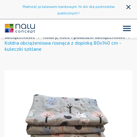
close
Płatność przelewem bankowym 14 dni dla podmiotów
publicznych !

Strona główna
Integracja sensoryczna
Produkty
obciążeniowe
Kołdry, koce i poduszki obciążeniowe
Kołdra obciążeniowa rosnąca z dopinką 80x140 cm -
kuleczki szklane