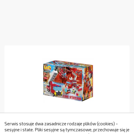
Klocki LaQ Hamacron Constructor Fire
Station
Serwis stosuje dwa zasadnicze rodzaje plików (cookies) -
sesyjne i stałe. Pliki sesyjne są tymczasowe, przechowuje się je
630,00 zł
JP018