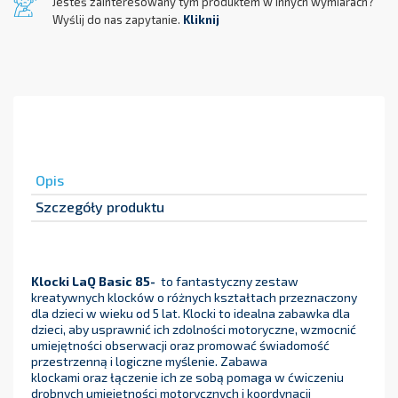
Jesteś zainteresowany tym produktem w innych wymiarach?
Wyślij do nas zapytanie.
Kliknij
Opis
Szczegóły produktu
Klocki LaQ Basic 85-
to fantastyczny zestaw
kreatywnych klocków o różnych kształtach przeznaczony
dla dzieci w wieku od 5 lat. Klocki to idealna zabawka dla
dzieci, aby usprawnić ich zdolności motoryczne, wzmocnić
umiejętności obserwacji oraz promować świadomość
przestrzenną i logiczne myślenie. Zabawa
klockami oraz łączenie ich ze sobą pomaga w ćwiczeniu
drobnych umiejętności motorycznych i koordynacji