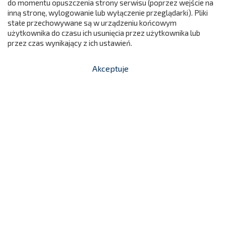
do momentu opuszczenia strony serwisu (poprzez wejście na
Cena
299
inną stronę, wylogowanie lub wyłączenie przeglądarki). Pliki

stałe przechowywane są w urządzeniu końcowym
Dodaj do koszyka
użytkownika do czasu ich usunięcia przez użytkownika lub
przez czas wynikający z ich ustawień.
Akceptuje


shopping_cart
-
zł