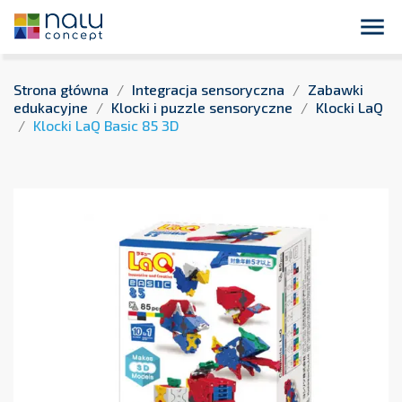
close
Płatność przelewem bankowym 14 dni dla podmiotów
publicznych !

Strona główna
Integracja sensoryczna
Zabawki
edukacyjne
Klocki i puzzle sensoryczne
Klocki LaQ
Klocki LaQ Basic 85 3D