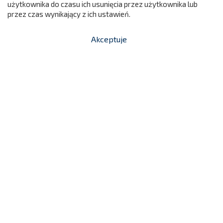
użytkownika do czasu ich usunięcia przez użytkownika lub
przez czas wynikający z ich ustawień.
Akceptuje


shopping_cart
-
zł