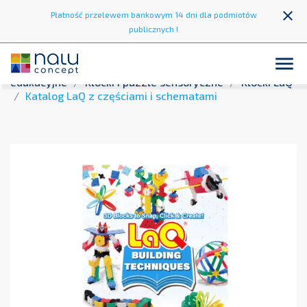
close
Płatność przelewem bankowym 14 dni dla podmiotów
publicznych !

Strona główna
Integracja sensoryczna
Zabawki
edukacyjne
Klocki i puzzle sensoryczne
Klocki LaQ
Katalog LaQ z częściami i schematami