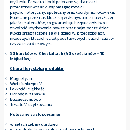
myślenie. Ponadto klocki polecane są dla dzieci
przedszkolnych aby wspomagać rozwój
psychomotoryczny, społeczny oraz koordynacji oko-ręka.
Polecane przez nas klocki są wykonywane z najwyższej
jakości materiałów, co gwarantuje bezpieczeństwo i
trwałość użytkowania nawet przez najmłodsze dzieci.
Klocki przeznaczone są dla dzieci w: przedszkolach,
młodszych klasach szkół podstawowych, salach zabaw
czy zaciszu domowym.
50 klocków w 2 kształtach (
40 sześcianów + 10
trójkątów)
Charakterystyka produktu:
Magnetyzm,
Wielofunkcyjność
Lekkość i miękkość
Cichość w zabawie
Bezpieczeństwo
Trwałość użytkowania
Polecane zastosowanie:
w salach zabaw dla dzieci
w przedszkolu, w szkole do zabaw ruchowych