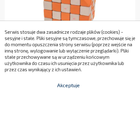
Serwis stosuje dwa zasadnicze rodzaje plików (cookies) -
sesyjne i stałe. Pliki sesyjne są tymczasowe, przechowuje się je
Klocki JOLLY HEAP Creative 100 Sztuk
do momentu opuszczenia strony serwisu (poprzez wejście na
299
1325
inną stronę, wylogowanie lub wyłączenie przeglądarki). Pliki
stałe przechowywane są w urządzeniu końcowym
6 999,00 zł
JH100/1325
Cena
użytkownika do czasu ich usunięcia przez użytkownika lub
przez czas wynikający z ich ustawień.

Dodaj do koszyka
Akceptuje


shopping_cart
-
zł