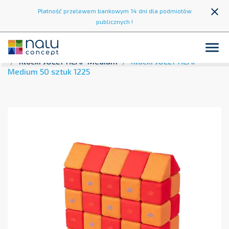
close
Płatność przelewem bankowym 14 dni dla podmiotów
publicznych !

Strona główna
Strefa zabawy
Klocki Magnetyczne
Klocki JOLLY HEAP Medium
Klocki JOLLY HEAP
Medium 50 sztuk 1225