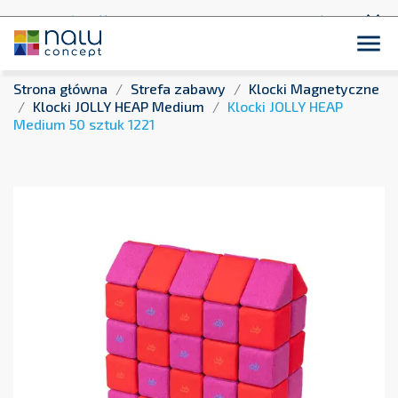
close
Płatność przelewem bankowym 14 dni dla podmiotów
publicznych !

Strona główna
Strefa zabawy
Klocki Magnetyczne
Klocki JOLLY HEAP Medium
Klocki JOLLY HEAP
Medium 50 sztuk 1221