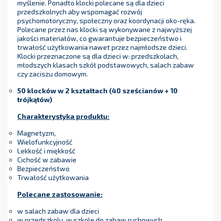
myślenie. Ponadto klocki polecane są dla dzieci
przedszkolnych aby wspomagać rozwój
psychomotoryczny, społeczny oraz koordynacji oko-ręka.
Polecane przez nas klocki są wykonywane z najwyższej
jakości materiałów, co gwarantuje bezpieczeństwo i
trwałość użytkowania nawet przez najmłodsze dzieci.
Klocki przeznaczone są dla dzieci w: przedszkolach,
młodszych klasach szkół podstawowych, salach zabaw
czy zaciszu domowym.
50 klocków w 2 kształtach (
40 sześcianów + 10
trójkątów)
Charakterystyka produktu:
Magnetyzm,
Wielofunkcyjność
Lekkość i miękkość
Cichość w zabawie
Bezpieczeństwo
Trwałość użytkowania
Polecane zastosowanie:
w salach zabaw dla dzieci
w przedszkolu, w szkole do zabaw ruchowych