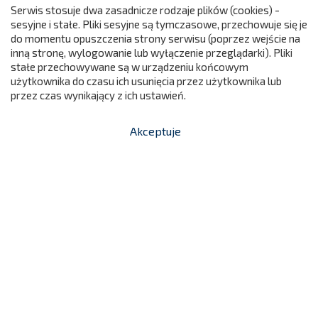
Serwis stosuje dwa zasadnicze rodzaje plików (cookies) -
sesyjne i stałe. Pliki sesyjne są tymczasowe, przechowuje się je
do momentu opuszczenia strony serwisu (poprzez wejście na
299
inną stronę, wylogowanie lub wyłączenie przeglądarki). Pliki
stałe przechowywane są w urządzeniu końcowym
użytkownika do czasu ich usunięcia przez użytkownika lub
przez czas wynikający z ich ustawień.
Akceptuje


shopping_cart
-
zł