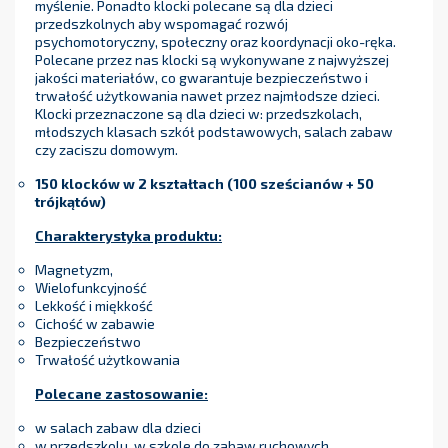
myślenie. Ponadto klocki polecane są dla dzieci
przedszkolnych aby wspomagać rozwój
psychomotoryczny, społeczny oraz koordynacji oko-ręka.
Polecane przez nas klocki są wykonywane z najwyższej
jakości materiałów, co gwarantuje bezpieczeństwo i
trwałość użytkowania nawet przez najmłodsze dzieci.
Klocki przeznaczone są dla dzieci w: przedszkolach,
młodszych klasach szkół podstawowych, salach zabaw
czy zaciszu domowym.
150 klocków w 2 kształtach (
100 sześcianów + 50
trójkątów)
Charakterystyka produktu:
Magnetyzm,
Wielofunkcyjność
Lekkość i miękkość
Cichość w zabawie
Bezpieczeństwo
Trwałość użytkowania
Polecane zastosowanie:
w salach zabaw dla dzieci
w przedszkolu, w szkole do zabaw ruchowych