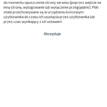
do momentu opuszczenia strony serwisu (poprzez wejście na
299
inną stronę, wylogowanie lub wyłączenie przeglądarki). Pliki
stałe przechowywane są w urządzeniu końcowym
użytkownika do czasu ich usunięcia przez użytkownika lub
przez czas wynikający z ich ustawień.
Akceptuje


shopping_cart
-
zł