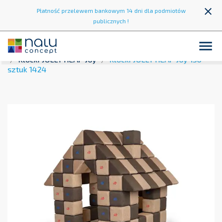
close
Płatność przelewem bankowym 14 dni dla podmiotów
publicznych !

Strona główna
Strefa zabawy
Klocki Magnetyczne
Klocki JOLLY HEAP Joy
Klocki JOLLY HEAP Joy 150
sztuk 1424