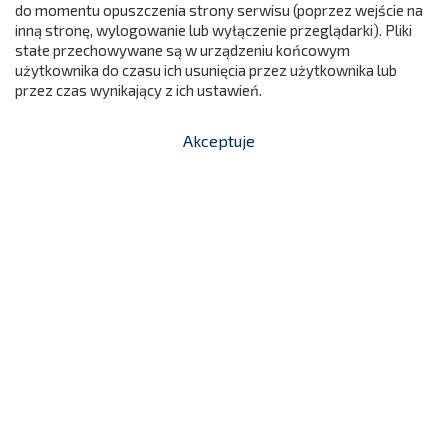
do momentu opuszczenia strony serwisu (poprzez wejście na
299
inną stronę, wylogowanie lub wyłączenie przeglądarki). Pliki
stałe przechowywane są w urządzeniu końcowym
użytkownika do czasu ich usunięcia przez użytkownika lub
przez czas wynikający z ich ustawień.
Akceptuje


shopping_cart
-
zł