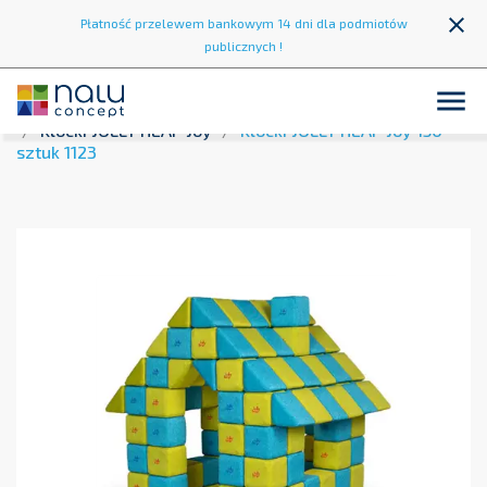
close
Płatność przelewem bankowym 14 dni dla podmiotów
publicznych !

Strona główna
Strefa zabawy
Klocki Magnetyczne
Klocki JOLLY HEAP Joy
Klocki JOLLY HEAP Joy 150
sztuk 1123