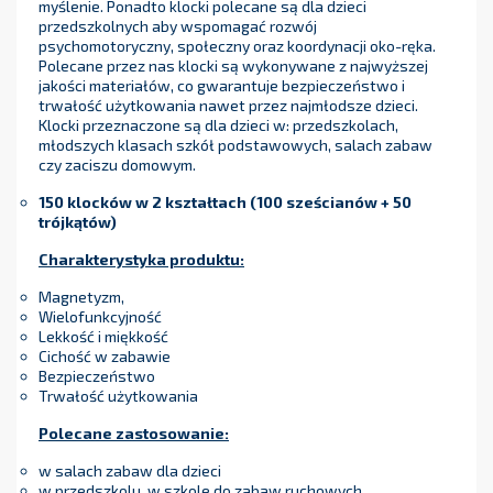
myślenie. Ponadto klocki polecane są dla dzieci
przedszkolnych aby wspomagać rozwój
psychomotoryczny, społeczny oraz koordynacji oko-ręka.
Polecane przez nas klocki są wykonywane z najwyższej
jakości materiałów, co gwarantuje bezpieczeństwo i
trwałość użytkowania nawet przez najmłodsze dzieci.
Klocki przeznaczone są dla dzieci w: przedszkolach,
młodszych klasach szkół podstawowych, salach zabaw
czy zaciszu domowym.
150 klocków w 2 kształtach (
100 sześcianów + 50
trójkątów)
Charakterystyka produktu:
Magnetyzm,
Wielofunkcyjność
Lekkość i miękkość
Cichość w zabawie
Bezpieczeństwo
Trwałość użytkowania
Polecane zastosowanie:
w salach zabaw dla dzieci
w przedszkolu, w szkole do zabaw ruchowych