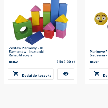
Zestaw Piankowy - 18
Elementów - Kształtki
Piankowe P
Rehabilitacyjne
Siedzenia -
2 549,00 zł
NC162
NC277
Cena

visibility

Dodaj do koszyka
Do