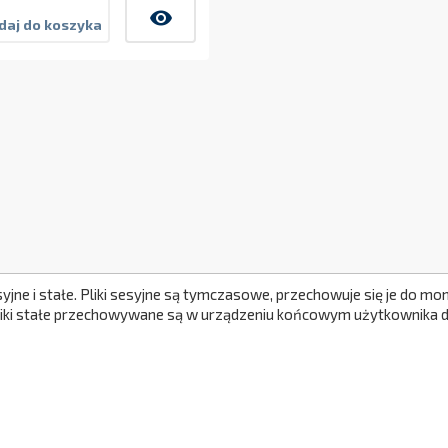
visibility
daj do koszyka
syjne i stałe. Pliki sesyjne są tymczasowe, przechowuje się je do 
Pliki stałe przechowywane są w urządzeniu końcowym użytkownika do
A KLIENTA
INFORMACJE
wa i płatność
Polityka prywatności i RODO
y i Reklamacja
Certyfikaty i bezpieczeństwo