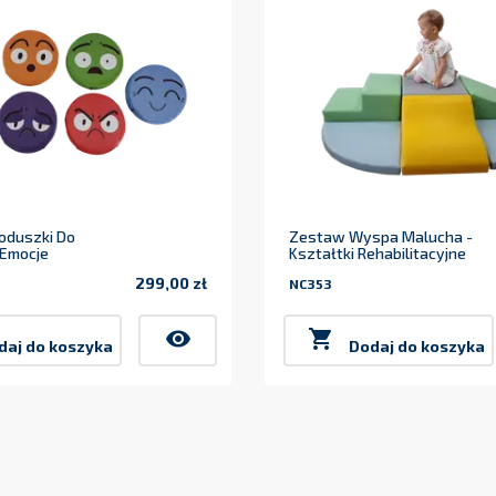
oduszki Do
Zestaw Wyspa Malucha -
 Emocje
Kształtki Rehabilitacyjne
299,00 zł
NC353
Cena
visibility

daj do koszyka
Dodaj do koszyka