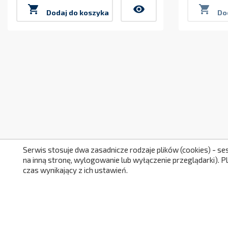

visibility

Dodaj do koszyka
Do
Serwis stosuje dwa zasadnicze rodzaje plików (cookies) - se
na inną stronę, wylogowanie lub wyłączenie przeglądarki). 
czas wynikający z ich ustawień.
PRODUKTY
OBSŁUG
Promocje
Dosta
Nowe produkty
Zwrot