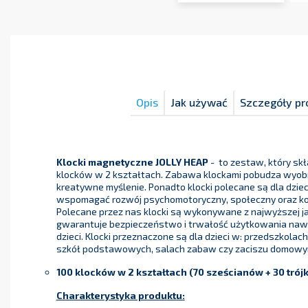
Opis
Jak używać
Szczegóły pr
Klocki magnetyczne JOLLY HEAP
- to zestaw, który skł
klocków w 2 kształtach. Zabawa klockami pobudza wyobr
kreatywne myślenie. Ponadto klocki polecane są dla dzie
wspomagać rozwój psychomotoryczny, społeczny oraz koo
Polecane przez nas klocki są wykonywane z najwyższej ja
gwarantuje bezpieczeństwo i trwałość użytkowania naw
dzieci. Klocki przeznaczone są dla dzieci w: przedszkolac
szkół podstawowych, salach zabaw czy zaciszu domow
100 klocków w 2 kształtach (
70 sześcianów + 30 trój
Charakterystyka produktu: