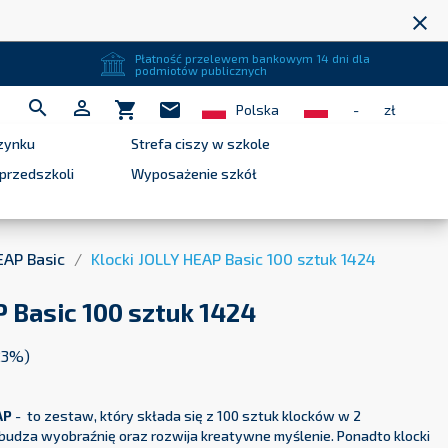
close
Płatność przelewem bankowym 14 dni dla
podmiotów publicznych


shopping_cart
mail
Polska
-
zł
zynku
Strefa ciszy w szkole
przedszkoli
Wyposażenie szkół
EAP Basic
Klocki JOLLY HEAP Basic 100 sztuk 1424
 Basic 100 sztuk 1424
23%)
AP
- to zestaw, który składa się z 100 sztuk klocków w 2
budza wyobraźnię oraz rozwija kreatywne myślenie. Ponadto klocki