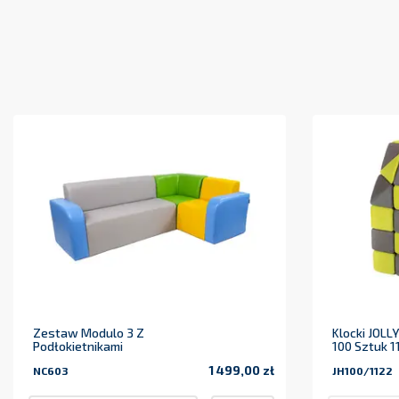
Zestaw Modulo 3 Z
Klocki JOLL
Podłokietnikami
100 Sztuk 1
1 499,00 zł
NC603
JH100/1122
Cena