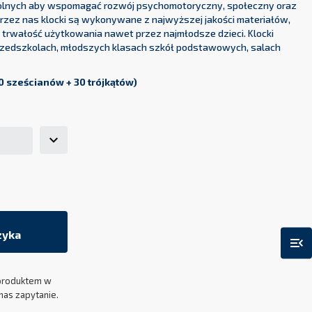
zkolnych aby wspomagać rozwój psychomotoryczny, społeczny oraz
przez nas klocki są wykonywane z najwyższej jakości materiałów,
 trwałość użytkowania nawet przez najmłodsze dzieci. Klocki
przedszkolach, młodszych klasach szkół podstawowych, salach
0 sześcianów + 30 trójkątów)
zyka
menu_open
produktem w
nas zapytanie.