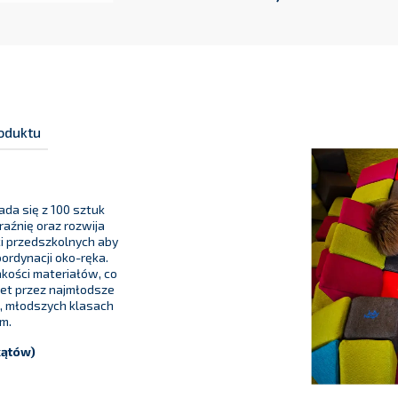
oduktu
ada się z 100 sztuk
aźnię oraz rozwija
ci przedszkolnych aby
rdynacji oko-ręka.
kości materiałów, co
et przez najmłodsze
h, młodszych klasach
ym.
kątów)