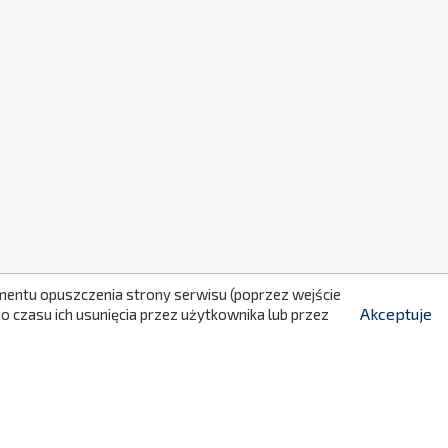
299
momentu opuszczenia strony serwisu (poprzez wejście
Akceptuje
 czasu ich usunięcia przez użytkownika lub przez
KONTAKT
NaluConcept Krzysztof Kobyłecki, Łukasz

Klimowski s.c.
ul. Józefa Marcika 14A lok. III/8
30-443 Kraków