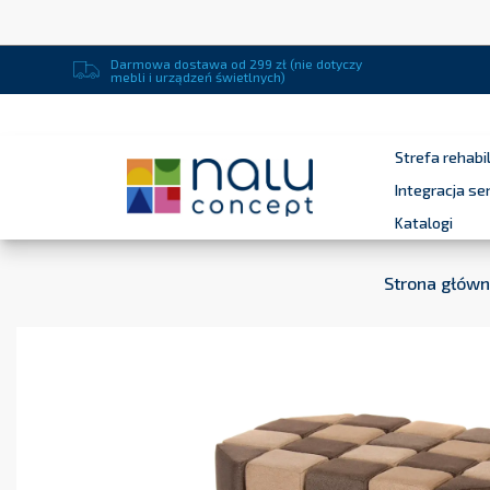
Darmowa dostawa od 299 zł (nie dotyczy
mebli i urządzeń świetlnych)
Strefa rehabil
Integracja s
Katalogi
Strona głów