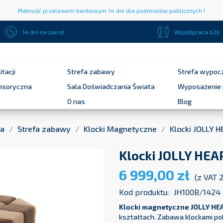
Płatność przelewem bankowym 14 dni dla podmiotów publicznych !
14 dni na zwrot
Współpraca b2b
itacji
Strefa zabawy
Strefa wypoc
ensoryczna
Sala Doświadczania Świata
Wyposażenie 
O nas
Blog
na
Strefa zabawy
Klocki Magnetyczne
Klocki JOLLY H
Klocki JOLLY HEAP
6 999,00 zł
(z VAT 
Kod produktu:
JH100B/1424
Klocki magnetyczne JOLLY HE
kształtach. Zabawa klockami po