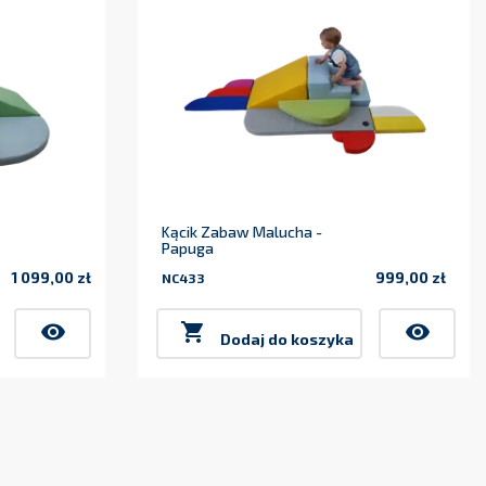
Kącik Zabaw Malucha -
Papuga
1 099,00 zł
999,00 zł
NC433
Cena
Cena
visibility

visibility
Dodaj do koszyka