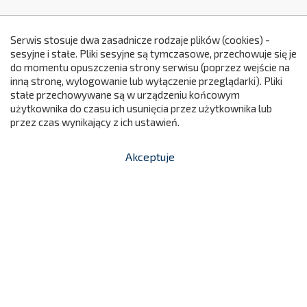
Serwis stosuje dwa zasadnicze rodzaje plików (cookies) -
sesyjne i stałe. Pliki sesyjne są tymczasowe, przechowuje się je
do momentu opuszczenia strony serwisu (poprzez wejście na
299
inną stronę, wylogowanie lub wyłączenie przeglądarki). Pliki
stałe przechowywane są w urządzeniu końcowym
użytkownika do czasu ich usunięcia przez użytkownika lub
przez czas wynikający z ich ustawień.
Akceptuje


shopping_cart
-
zł