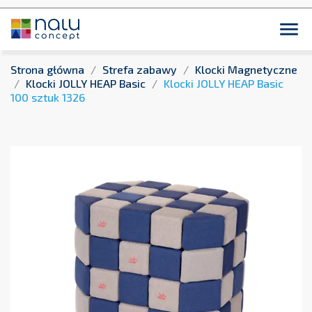
close
Płatność przelewem bankowym 14 dni dla podmiotów
publicznych !

Strona główna
Strefa zabawy
Klocki Magnetyczne
Klocki JOLLY HEAP Basic
Klocki JOLLY HEAP Basic
100 sztuk 1326