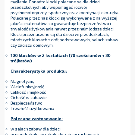
myślenie. Ponadto klocki polecane są dla dzieci
przedszkolnych aby wspomagać rozwój
psychomotoryczny, społeczny oraz koordynacji oko-ręka.
Polecane przez nas klocki są wykonywane z najwyższej
jakości materiałów, co gwarantuje bezpieczeństwo i
trwałość użytkowania nawet przez najmłodsze dzieci.
Klocki przeznaczone są dla dzieci w: przedszkolach,
młodszych klasach szkół podstawowych, salach zabaw
czy zaciszu domowym.
100 klocków w 2 kształtach (
70 sześcianów + 30
trójkątów)
Charakterystyka produktu:
Magnetyzm,
Wielofunkcyjność
Lekkość i miękkość
Cichość w zabawie
Bezpieczeństwo
Trwałość użytkowania
Polecane zastosowanie:
w salach zabaw dla dzieci
w przedszkolu, w szkole do zabaw ruchowych