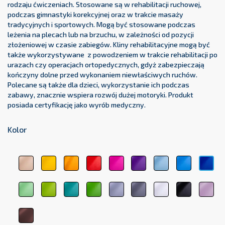
rodzaju ćwiczeniach. Stosowane są w rehabilitacji ruchowej,
podczas gimnastyki korekcyjnej oraz w trakcie masaży
tradycyjnych i sportowych. Mogą być stosowane podczas
leżenia na plecach lub na brzuchu, w zależności od pozycji
złożeniowej w czasie zabiegów. Kliny rehabilitacyjne mogą być
także wykorzystywane z powodzeniem w trakcie rehabilitacji po
urazach czy operacjach ortopedycznych, gdyż zabezpieczają
kończyny dolne przed wykonaniem niewłaściwych ruchów.
Polecane są także dla dzieci, wykorzystanie ich podczas
zabawy, znacznie wspiera rozwój dużej motoryki. Produkt
posiada certyfikację jako wyrób medyczny.
Kolor
beżowy
żółty
pomarańczowy
czerwony
różowy
fioletowy
błękitny
jasnoniebi
cie
1044
1123
1017
3104
3333
5161
5348
5154
511
jasnozielony
zielony
zielony
ciemnozielony
jasnoszary
ciemnoszary
biały
czarny
pas
6156
6248
medyczny
6263
7000
7107
9001
9011
róż
6021
207
brązowy
8017