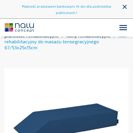
close
Płatność przelewem bankowym 14 dni dla podmiotów
publicznych !

Strona główna
Strefa rehabilitacji
Kształtki
piankowe rehabilitacyjne
Kliny rehabilitacyjne
Klin
rehabilitacyjny do masażu tensegracyjnego
67/53x25x15cm