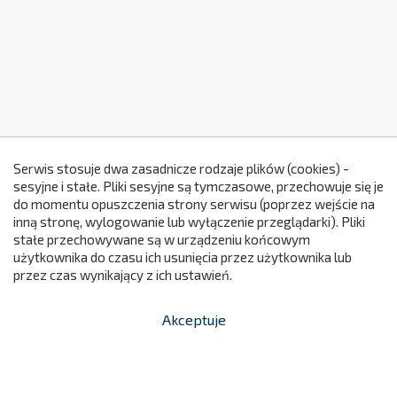
Serwis stosuje dwa zasadnicze rodzaje plików (cookies) -
sesyjne i stałe. Pliki sesyjne są tymczasowe, przechowuje się je
do momentu opuszczenia strony serwisu (poprzez wejście na
299
inną stronę, wylogowanie lub wyłączenie przeglądarki). Pliki
stałe przechowywane są w urządzeniu końcowym
użytkownika do czasu ich usunięcia przez użytkownika lub
przez czas wynikający z ich ustawień.
Akceptuje


shopping_cart
-
zł