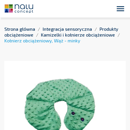
close
Płatność przelewem bankowym 14 dni dla podmiotów
publicznych !

Strona główna
Integracja sensoryczna
Produkty
obciążeniowe
Kamizelki i kołnierze obciążeniowe
Kołnierz obciążeniowy, Wąż - minky