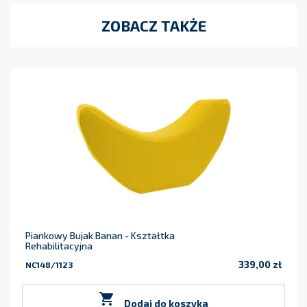
ZOBACZ TAKŻE
Piankowy Bujak Banan - Kształtka
Rehabilitacyjna
339,00 zł
NC148/1123
Cena

Dodaj do koszyka