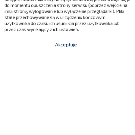
299,00 zł
NC277
do momentu opuszczenia strony serwisu (poprzez wejście na
299
Cena
inną stronę, wylogowanie lub wyłączenie przeglądarki). Pliki

stałe przechowywane są w urządzeniu końcowym
Dodaj do koszyka
użytkownika do czasu ich usunięcia przez użytkownika lub
przez czas wynikający z ich ustawień.
Akceptuje


shopping_cart
-
zł