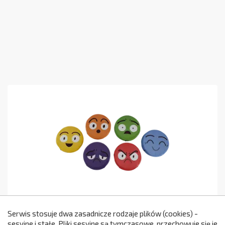
Piankowe Poduszki Do Siedzenia -
Serwis stosuje dwa zasadnicze rodzaje plików (cookies) -
Emocje
sesyjne i stałe. Pliki sesyjne są tymczasowe, przechowuje się je