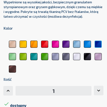
Wypełnione są wysokiej jakości, bezpiecznym granulatem
styropianowym oraz grysem gąbkowym, dzięki czemu są miękkie
i wygodne. Pokryte są trwałą tkaniną PCV bez ftalanów, którą
łatwo utrzymać w czystości (możliwa dezynfekcja).
Kolor
beżowy
żółty
pomarańczowy
czerwony
różowy
fioletowy
błękitny
jasnoniebi
cie
1044
1123
1017
3104
3333
5161
5348
5154
511
jasnozielony
zielony
zielony
ciemnozielony
jasnoszary
ciemnoszary
biały
czarny
pas
6156
6248
medyczny
6263
7000
7107
9001
9011
róż
6021
207
brązowy
8017
Ilość

dostępny