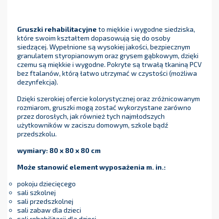
Gruszki rehabilitacyjne
to miękkie i wygodne siedziska,
które swoim kształtem dopasowują się do osoby
siedzącej. Wypełnione są wysokiej jakości, bezpiecznym
granulatem styropianowym oraz grysem gąbkowym, dzięki
czemu są miękkie i wygodne. Pokryte są trwałą tkaniną PCV
bez ftalanów, którą łatwo utrzymać w czystości (możliwa
dezynfekcja).
Dzięki szerokiej ofercie kolorystycznej oraz zróżnicowanym
rozmiarom, gruszki mogą zostać wykorzystane zarówno
przez dorosłych, jak również tych najmłodszych
użytkowników w zaciszu domowym, szkole bądź
przedszkolu.
wymiary: 80 x 80 x 80 cm
Może stanowić element wyposażenia m. in.:
pokoju dziecięcego
sali szkolnej
sali przedszkolnej
sali zabaw dla dzieci
sali rehabilitacji dla dzieci