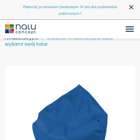
close
Płatność przelewem bankowym 14 dni dla podmiotów
publicznych !

Strona główna
Strefa rehabilitacji
Gruszki
rehabilitacyjne
Gruszka rehabilitacyjna duża -
wybierz swój kolor