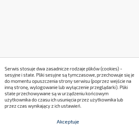
Serwis stosuje dwa zasadnicze rodzaje plików (cookies) -
sesyjne i stałe. Pliki sesyjne są tymczasowe, przechowuje się je
do momentu opuszczenia strony serwisu (poprzez wejście na
299
inną stronę, wylogowanie lub wyłączenie przeglądarki). Pliki
stałe przechowywane są w urządzeniu końcowym
użytkownika do czasu ich usunięcia przez użytkownika lub
przez czas wynikający z ich ustawień.
Akceptuje


shopping_cart
-
zł