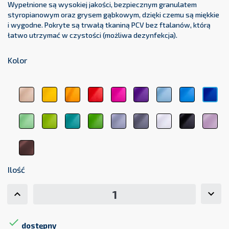
Wypełnione są wysokiej jakości, bezpiecznym granulatem
styropianowym oraz grysem gąbkowym, dzięki czemu są miękkie
i wygodne. Pokryte są trwałą tkaniną PCV bez ftalanów, którą
łatwo utrzymać w czystości (możliwa dezynfekcja).
Kolor
beżowy
żółty
pomarańczowy
czerwony
różowy
fioletowy
błękitny
jasnoniebi
cie
1044
1123
1017
3104
3333
5161
5348
5154
511
jasnozielony
zielony
zielony
ciemnozielony
jasnoszary
ciemnoszary
biały
czarny
pas
6156
6248
medyczny
6263
7000
7107
9001
9011
róż
6021
207
brązowy
8017
Ilość

dostępny