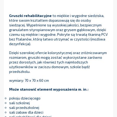
Gruszki rehabilitacyjne
to miękkie i wygodne siedziska,
które swoim kształtem dopasowują się do osoby
siedzącej. Wypełnione są wysokiej jakości, bezpiecznym
granulatem styropianowym oraz grysem gąbkowym, dzięki
czemu są miękkie i wygodne. Pokryte są trwałą tkaniną PCV
bez ftalanów, którą łatwo utrzymać w czystości (możliwa
dezynfekcja).
Dzięki szerokiej ofercie kolorystycznej oraz zróżnicowanym
rozmiarom, gruszki mogą zostać wykorzystane zarówno
przez dorosłych, jak również tych najmłodszych
użytkowników w zaciszu domowym, szkole bądź
przedszkolu.
wymiary: 70 x 70 x 60 cm
Może stanowić element wyposażenia m. in.:
pokoju dziecięcego
sali szkolnej
sali przedszkolnej
sali zabaw dla dzieci
sali rehabilitacji dla dzieci