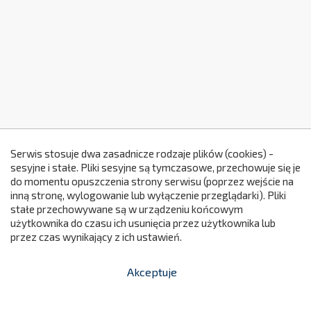
Serwis stosuje dwa zasadnicze rodzaje plików (cookies) -
sesyjne i stałe. Pliki sesyjne są tymczasowe, przechowuje się je
do momentu opuszczenia strony serwisu (poprzez wejście na
299
inną stronę, wylogowanie lub wyłączenie przeglądarki). Pliki
stałe przechowywane są w urządzeniu końcowym
użytkownika do czasu ich usunięcia przez użytkownika lub
przez czas wynikający z ich ustawień.
Akceptuje


shopping_cart
-
zł