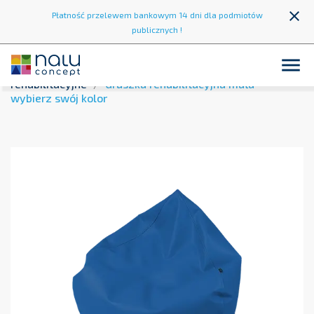
close
Płatność przelewem bankowym 14 dni dla podmiotów
publicznych !

Strona główna
Strefa rehabilitacji
Gruszki
rehabilitacyjne
Gruszka rehabilitacyjna mała -
wybierz swój kolor