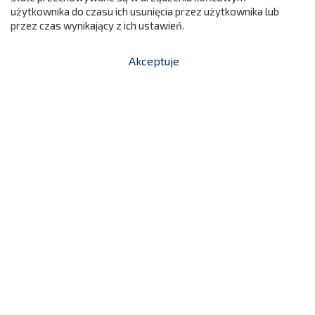
użytkownika do czasu ich usunięcia przez użytkownika lub
przez czas wynikający z ich ustawień.
Akceptuje


shopping_cart
-
zł