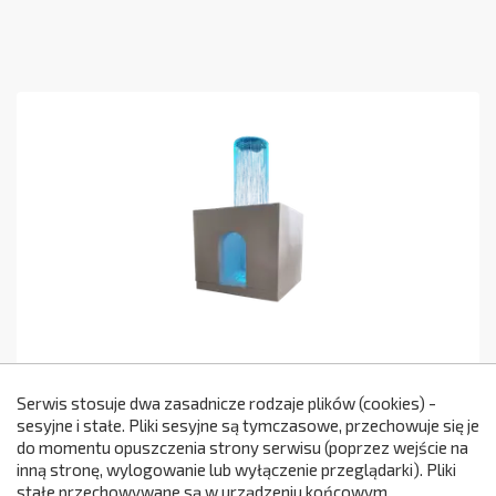
Biały Domek Sensoryczny
Serwis stosuje dwa zasadnicze rodzaje plików (cookies) -
5 199,00 zł
NC289
sesyjne i stałe. Pliki sesyjne są tymczasowe, przechowuje się je
Cena
do momentu opuszczenia strony serwisu (poprzez wejście na
299

inną stronę, wylogowanie lub wyłączenie przeglądarki). Pliki
Dodaj do koszyka
stałe przechowywane są w urządzeniu końcowym