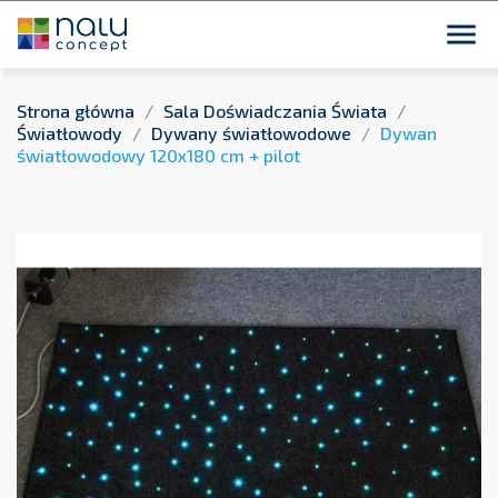
close
Płatność przelewem bankowym 14 dni dla podmiotów
publicznych !

Strona główna
Sala Doświadczania Świata
Światłowody
Dywany światłowodowe
Dywan
światłowodowy 120x180 cm + pilot