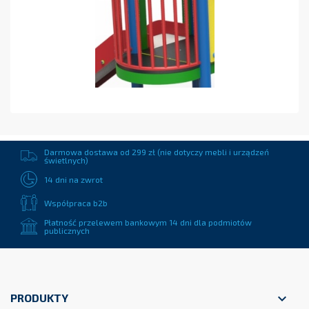
Darmowa dostawa od 299 zł (nie dotyczy mebli i urządzeń
świetlnych)
14 dni na zwrot
Współpraca b2b
Płatność przelewem bankowym 14 dni dla podmiotów
publicznych

PRODUKTY