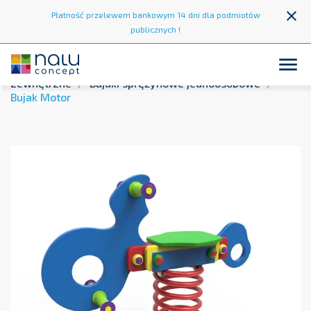
close
Płatność przelewem bankowym 14 dni dla podmiotów
publicznych !

Strona główna
Strefa zabawy
Place zabaw
zewnętrzne
Bujaki sprężynowe jednoosobowe
Bujak Motor