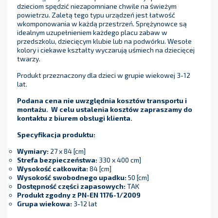
dzieciom spędzić niezapomniane chwile na świeżym
powietrzu. Zaletą tego typu urządzeń jest łatwość
wkomponowania w każdą przestrzeń. Sprężynowce są
idealnym uzupełnieniem każdego placu zabaw w
przedszkolu, dziecięcym klubie lub na podwórku. Wesołe
kolory i ciekawe kształty wyczarują uśmiech na dziecięcej
twarzy.
Produkt przeznaczony dla dzieci w grupie wiekowej 3-12
lat.
Podana cena nie uwzględnia kosztów transportu i
montażu. W celu ustalenia kosztów zapraszamy do
kontaktu z biurem obsługi klienta.
Specyfikacja produktu:
Wymiary:
27 x 84 [cm]
Strefa bezpieczeństwa:
330 x 400 cm]
Wysokość całkowita:
84 [cm]
Wysokość swobodnego upadku:
50 [cm]
Dostępność części zapasowych:
TAK
Produkt zgodny z PN-EN 1176-1/2009
Grupa wiekowa:
3-12 lat