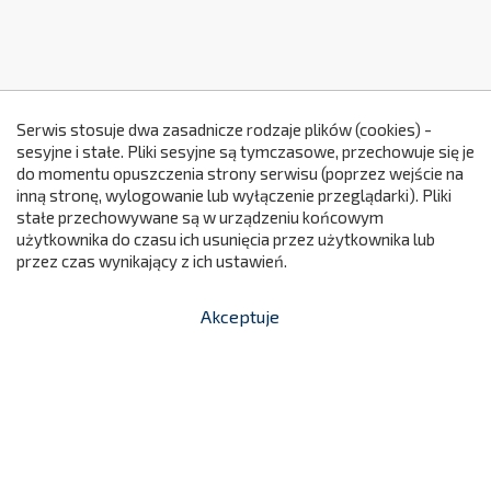
Serwis stosuje dwa zasadnicze rodzaje plików (cookies) -
sesyjne i stałe. Pliki sesyjne są tymczasowe, przechowuje się je
do momentu opuszczenia strony serwisu (poprzez wejście na
299
inną stronę, wylogowanie lub wyłączenie przeglądarki). Pliki
stałe przechowywane są w urządzeniu końcowym
użytkownika do czasu ich usunięcia przez użytkownika lub
przez czas wynikający z ich ustawień.
Akceptuje


shopping_cart
-
zł