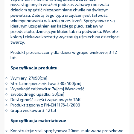
niezastąpionych wrażeń podczas zabawy i pozwala
dzieciom spędzić niezapomniane chwile na świeżym
powietrzu. Zaletą tego typu urządzeń jest łatwość
wkomponowania w każdą przestrzeń. Sprężynowce są
idealnym uzupełnieniem każdego placu zabaw w
przedszkolu, dziecięcym klubie lub na podwórku. Wesołe
kolory i ciekawe kształty wyczarują uśmiech na dziecięcej
twarzy.
Produkt przeznaczony dla dzieci w grupie wiekowej 3-12
lat.
Specyfikacja produktu:
Wymiary: 27x90[cm]
Strefa bezpieczeństwa: 330x400[cm]
Wysokość całkowita: 74[cm] Wysokość
swobodnego upadku: 50[cm]
Dostępność części zapasowych: TAK
Produkt zgodny z PN-EN 1176-1/2009
Grupa wiekowa: 3-12 lat
Specyfikacja materiałowa:
Konstrukcja: stal sprężynowa 20mm, malowana proszkowo