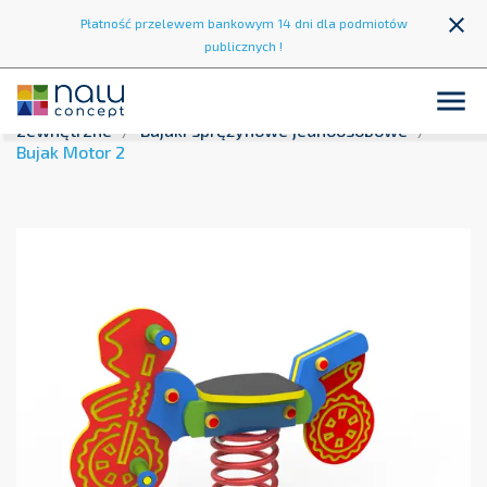
close
Płatność przelewem bankowym 14 dni dla podmiotów
publicznych !

Strona główna
Strefa zabawy
Place zabaw
zewnętrzne
Bujaki sprężynowe jednoosobowe
Bujak Motor 2