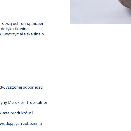
arstwą ochronną „Super
 dotyku tkanina,
 i wytrzymała tkanina o
odwyższonej odporności
y Morskiej i Tropikalnej
klasa produktów I
owodujących zubożenia