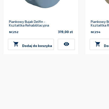
Piankowy Bujak Delfin -
Piankowy Bu
Kształtka Rehabilitacyjna
Kształtka R
319,00 zł
NC252
NC254
Cena

visibility

Dodaj do koszyka
Do