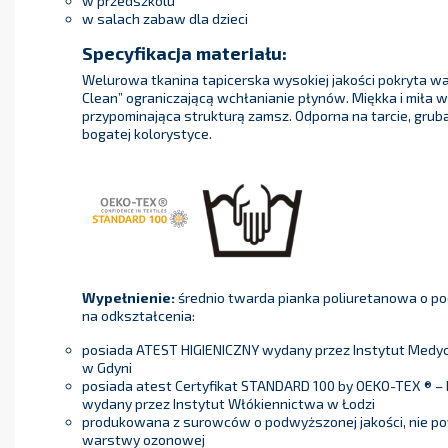
w przedszkolu
w salach zabaw dla dzieci
Specyfikacja materiału:
Welurowa tkanina tapicerska wysokiej jakości pokryta w
Clean” ograniczającą wchłanianie płynów. Miękka i miła w
przypominająca strukturą zamsz. Odporna na tarcie, gruba
bogatej kolorystyce.
Wypełnienie:
średnio twarda pianka poliuretanowa o p
na odkształcenia:
posiada ATEST HIGIENICZNY wydany przez Instytut Medycyn
w Gdyni
posiada atest Certyfikat STANDARD 100 by OEKO-TEX ® – 
wydany przez Instytut Włókiennictwa w Łodzi
produkowana z surowców o podwyższonej jakości, nie p
warstwy ozonowej