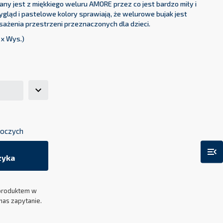
y jest z miękkiego weluru AMORE przez co jest bardzo miły i
ląd i pastelowe kolory sprawiają, że welurowe bujak jest
żenia przestrzeni przeznaczonych dla dzieci.
 x Wys.)
oboczych
menu_open
zyka
produktem w
nas zapytanie.