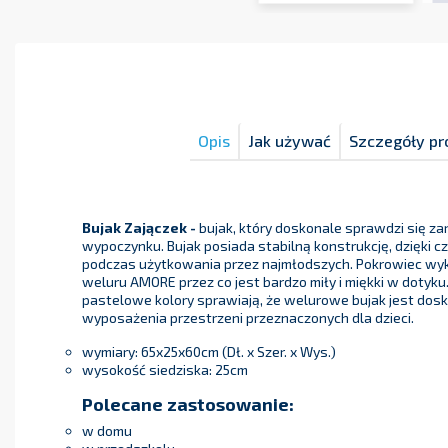
Opis
Jak używać
Szczegóły pr
Bujak Zajączek -
bujak, który doskonale sprawdzi się z
wypoczynku. Bujak posiada stabilną konstrukcję, dzięki c
podczas użytkowania przez najmłodszych. Pokrowiec wyk
weluru AMORE przez co jest bardzo miły i miękki w dotyk
pastelowe kolory sprawiają, że welurowe bujak jest dos
wyposażenia przestrzeni przeznaczonych dla dzieci.
wymiary: 65x25x60cm (Dł. x Szer. x Wys.)
wysokość siedziska: 25cm
Polecane zastosowanie:
w domu