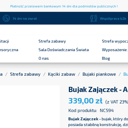
Płatność przelewem bankowym 14 dni dla podmiotów publicznych !
14 dni na zwrot
Współpraca b2b
itacji
Strefa zabawy
Strefa wypoc
ensoryczna
Sala Doświadczania Świata
Wyposażenie 
O nas
Blog
na
Strefa zabawy
Kąciki zabaw
Bujaki piankowe
B
Bujak Zajączek -
339,00 zł
(z VAT 23
Kod produktu:
NC594
Bujak Zajączek -
bujak, który 
posiada stabilną konstrukcję, d