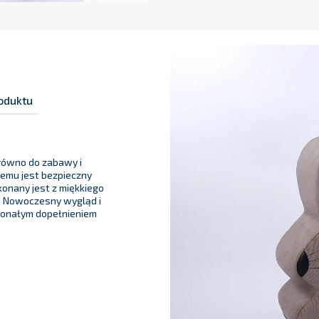
oduktu
arówno do zabawy i
zemu jest bezpieczny
onany jest z miękkiego
u. Nowoczesny wygląd i
konałym dopełnieniem