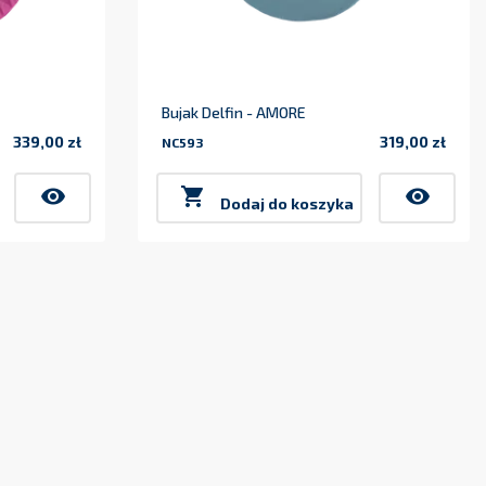
Bujak Delfin - AMORE
339,00 zł
319,00 zł
NC593
Cena
Cena
visibility

visibility
Dodaj do koszyka