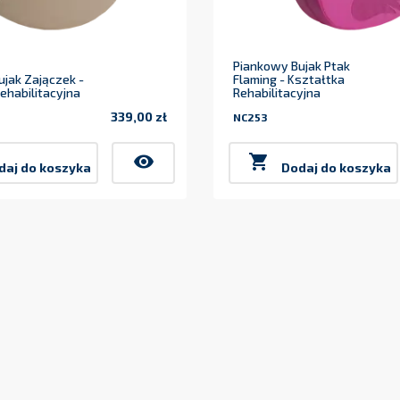
Piankowy Bujak Ptak
jak Zajączek -
Flaming - Kształtka
ehabilitacyjna
Rehabilitacyjna
339,00 zł
NC253
Cena
visibility

daj do koszyka
Dodaj do koszyka