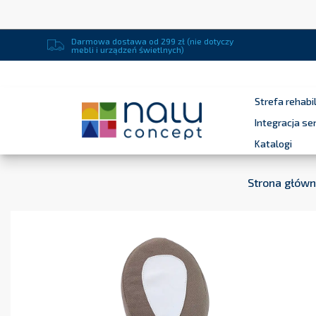
Darmowa dostawa od 299 zł (nie dotyczy
mebli i urządzeń świetlnych)
Strefa rehabil
Integracja s
Katalogi
Strona głów