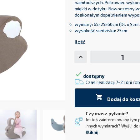
najmłodszych. Pokrowiec wykonan
miękki w dotyku. Nowoczesny wyg
doskonałym dopełnieniem wyposa
wymiary: 65x25x60cm (Dł. x Szer.
wysokość siedziska: 25cm
Ilość

dostępny
Czas realizacji 7-21 dni r

Dodaj do kos
Czy masz pytanie?
Jesteś zainteresowany tym 
innych wymiarach? Wyślij do 
Kliknij