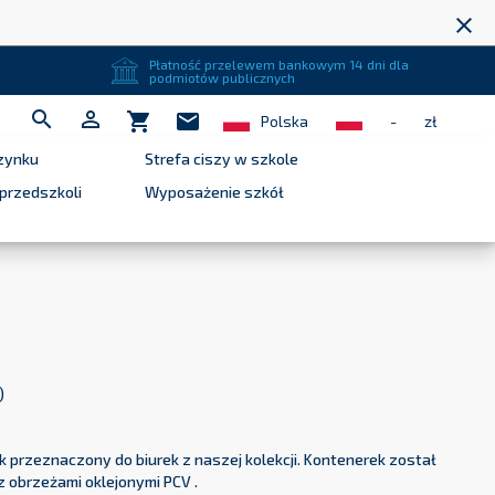
close
Płatność przelewem bankowym 14 dni dla
podmiotów publicznych


shopping_cart
mail
Polska
-
zł
zynku
Strefa ciszy w szkole
przedszkoli
Wyposażenie szkół
)
k przeznaczony do biurek z naszej kolekcji. Kontenerek został
 obrzeżami oklejonymi PCV .