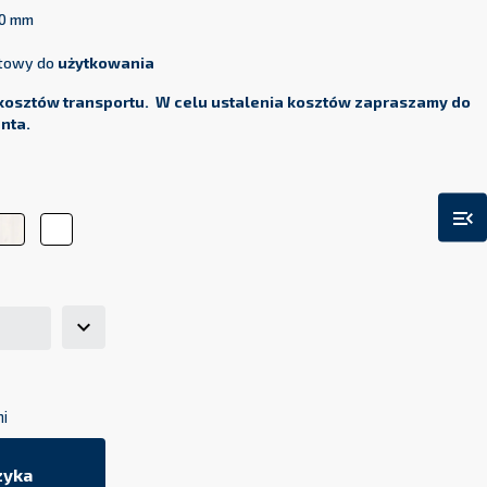
10 mm
otowy do
użytkowania
kosztów transportu. W celu ustalenia kosztów zapraszamy do
enta.
menu_open
b
Modrzew
Biel
ni
zyka