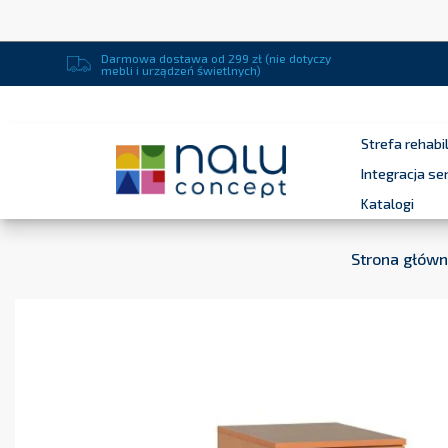
Darmowa dostawa od 299 zł (nie dotyczy
mebli i urządzeń świetlnych)
Strefa rehabil
Integracja s
Katalogi
Strona głów