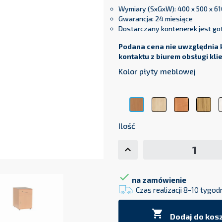
Wymiary (SxGxW): 400 x 500 x 6
Gwarancja: 24 miesiące
Dostarczany kontenerek jest g
Podana cena nie uwzględnia 
kontaktu z biurem obsługi kli
Kolor płyty meblowej
Klon
Olcha
Dą
Buk
Ilość

na zamówienie
Czas realizacji 8-10 tygod

Dodaj do kos