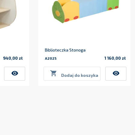
Biblioteczka Stonoga
940,00 zł
1 160,00 zł
A2025
Cena
Cena
visibility

visibility
Dodaj do koszyka