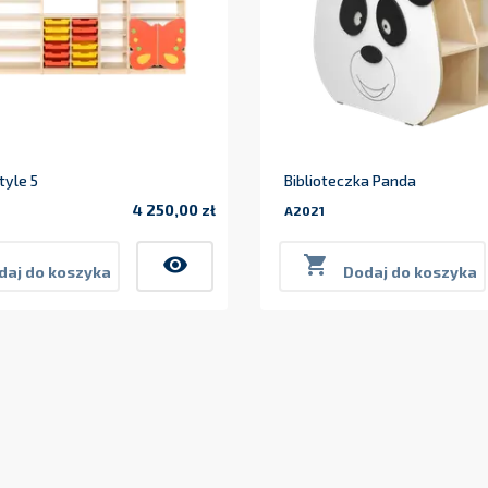
yle 5
Biblioteczka Panda
4 250,00 zł
A2021
Cena
visibility

daj do koszyka
Dodaj do koszyka