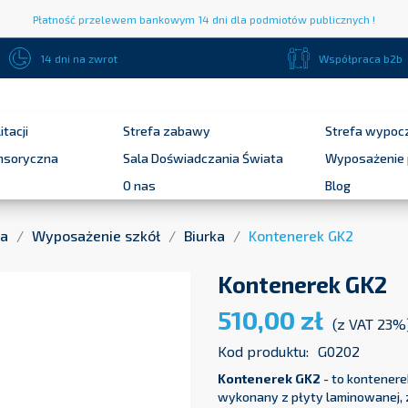
Płatność przelewem bankowym 14 dni dla podmiotów publicznych !
14 dni na zwrot
Współpraca b2b
itacji
Strefa zabawy
Strefa wypoc
ensoryczna
Sala Doświadczania Świata
Wyposażenie 
O nas
Blog
na
Wyposażenie szkół
Biurka
Kontenerek GK2
Kontenerek GK2
510,00 zł
(z VAT 23%
Kod produktu:
G0202
Kontenerek GK2
- to kontenere
wykonany z płyty laminowanej, z