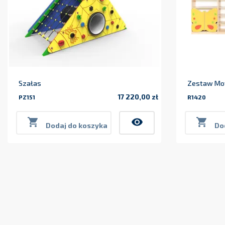
Szałas
Zestaw Mot
17 220,00 zł
PZ151
R1420
Cena

visibility

Dodaj do koszyka
Do