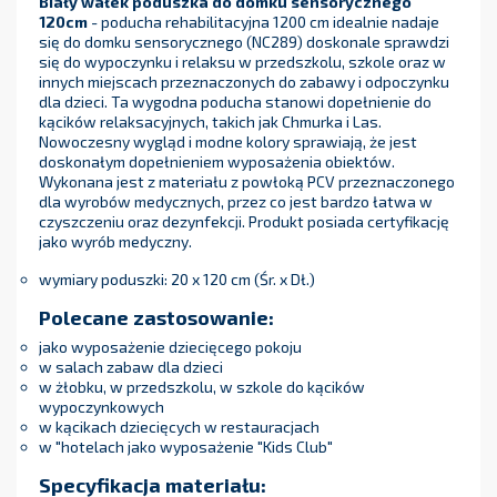
Biały wałek poduszka do domku sensorycznego
120cm
- poducha rehabilitacyjna 1200 cm idealnie nadaje
się do domku sensorycznego (NC289) doskonale sprawdzi
się do wypoczynku i relaksu w przedszkolu, szkole oraz w
innych miejscach przeznaczonych do zabawy i odpoczynku
dla dzieci. Ta wygodna poducha stanowi dopełnienie do
kącików relaksacyjnych, takich jak Chmurka i Las.
Nowoczesny wygląd i modne kolory sprawiają, że jest
doskonałym dopełnieniem wyposażenia obiektów.
Wykonana jest z materiału z powłoką PCV przeznaczonego
dla wyrobów medycznych, przez co jest bardzo łatwa w
czyszczeniu oraz dezynfekcji. Produkt posiada certyfikację
jako wyrób medyczny.
wymiary poduszki: 20 x 120 cm (Śr. x Dł.)
Polecane zastosowanie:
jako wyposażenie dziecięcego pokoju
w salach zabaw dla dzieci
w żłobku, w przedszkolu, w szkole do kącików
wypoczynkowych
w kącikach dziecięcych w restauracjach
w "hotelach jako wyposażenie "Kids Club"
Specyfikacja materiału: