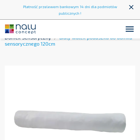
close
Płatność przelewem bankowym 14 dni dla podmiotów
publicznych !

Strona główna
Sala Doświadczania Świata
Biały
Domek Sensoryczny
Biały wałek poduszka do domku
sensorycznego 120cm