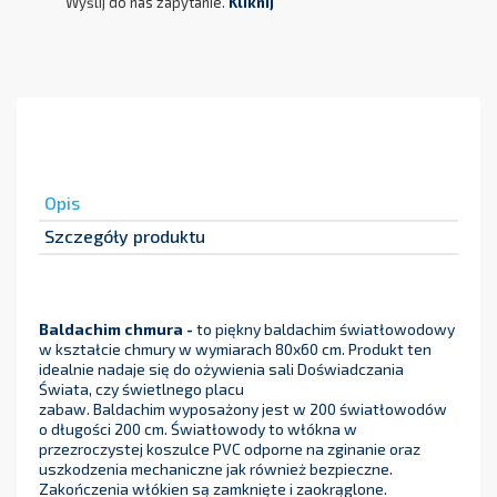
Wyślij do nas zapytanie.
Kliknij
Opis
Szczegóły produktu
Baldachim chmura -
to piękny baldachim światłowodowy
w kształcie chmury w wymiarach 80x60 cm. Produkt ten
idealnie nadaje się do ożywienia sali Doświadczania
Świata, czy świetlnego placu
zabaw. Baldachim wyposażony jest w 200 światłowodów
o długości 200 cm. Światłowody to włókna w
przezroczystej koszulce PVC odporne na zginanie oraz
uszkodzenia mechaniczne jak również bezpieczne.
Zakończenia włókien są zamknięte i zaokrąglone.