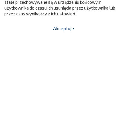
stałe przechowywane są w urządzeniu końcowym
użytkownika do czasu ich usunięcia przez użytkownika lub
przez czas wynikający z ich ustawień.
Akceptuje


shopping_cart
-
zł