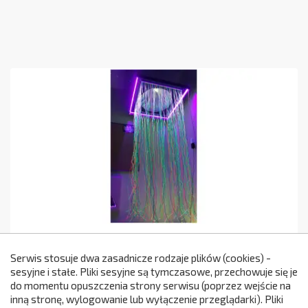
Prysznic Świetlny UV 90x90 Cm
Serwis stosuje dwa zasadnicze rodzaje plików (cookies) -
4 200,00 zł
IS235
sesyjne i stałe. Pliki sesyjne są tymczasowe, przechowuje się je
Cena
do momentu opuszczenia strony serwisu (poprzez wejście na
299

inną stronę, wylogowanie lub wyłączenie przeglądarki). Pliki
Dodaj do koszyka