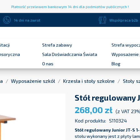
Płatność przelewem bankowym 14 dni dla podmiotów publicznych !
14 dni na zwrot
Współpraca b2b
itacji
Strefa zabawy
Strefa wypoc
ensoryczna
Sala Doświadczania Świata
Wyposażenie 
O nas
Blog
na
Wyposażenie szkół
Krzesła i stoły szkolne
Stoły s
Stół regulowany J
268,00 zł
(z VAT 23
Kod produktu:
S110324
Stół regulowany Junior JT-S 1
stołu wykonany jest z płyty la