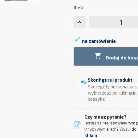
Ilość

na zamówienie

Dodaj do kos
Skonfiguruj produkt
edit_note
Szczegóły personalizacj
wybierzesz po kliknięciu
koszyka”.
Czy masz pytanie?
Jesteś zainteresowany tym 
innych wymiarach? Wyślij do 
Kliknij