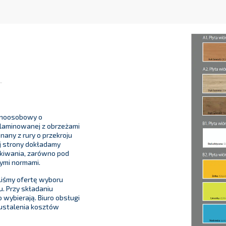
ednoosobowy o
 laminowanej z obrzeżami
any z rury o przekroju
ej strony dokładamy
ekiwania, zarówno pod
cymi normami.
iśmy ofertę wyboru
. Przy składaniu
 wybierają. Biuro obsługi
 ustalenia kosztów