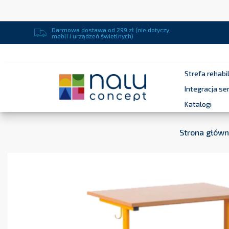
Darmowa dostawa od 299 zł (nie dotyczy
mebli i urządzeń świetlnych)
Strefa rehabil
Integracja s
Katalogi
Strona głów