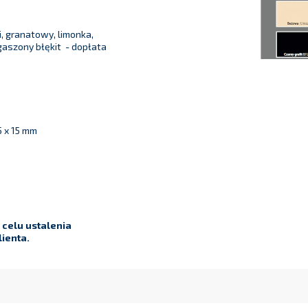
, granatowy, limonka,
 zgaszony błękit - dopłata
5 x 15 mm
celu ustalenia
ienta.