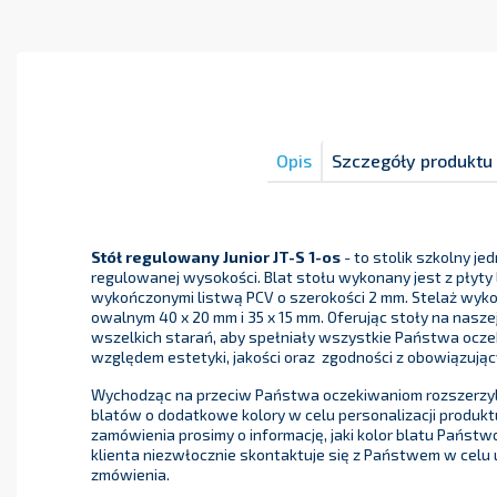
Opis
Szczegóły produktu
Stół regulowany Junior JT-S 1-os
- to stolik szkolny j
regulowanej wysokości. Blat stołu wykonany jest z płyty
wykończonymi listwą PCV o szerokości 2 mm. Stelaż wykon
owalnym 40 x 20 mm i 35 x 15 mm. Oferując stoły na nasz
wszelkich starań, aby spełniały wszystkie Państwa ocz
względem estetyki, jakości oraz zgodności z obowiązują
Wychodząc na przeciw Państwa oczekiwaniom rozszerzyl
blatów o dodatkowe kolory w celu personalizacji produktu
zamówienia prosimy o informację, jaki kolor blatu Państwo
klienta niezwłocznie skontaktuje się z Państwem w celu
zmówienia.