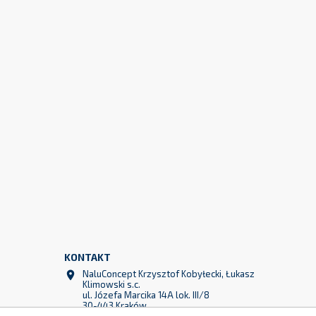
299
KONTAKT
NaluConcept Krzysztof Kobyłecki, Łukasz

Klimowski s.c.
ul. Józefa Marcika 14A lok. III/8
30-443 Kraków
Polska