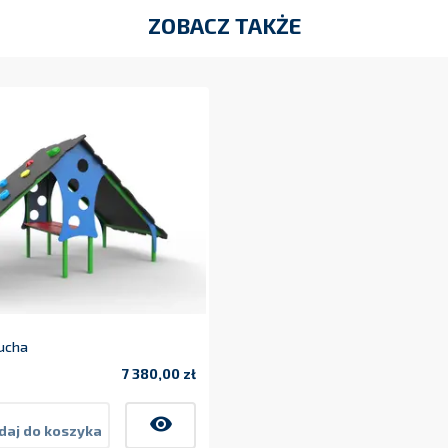
ZOBACZ TAKŻE
ucha
7 380,00 zł
Cena
visibility
daj do koszyka