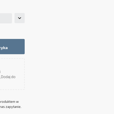
zyka
i
 „Dodaj do
produktem w
nas zapytanie.