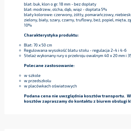
blat: buk, klon o gr. 18 mm - bez dopłaty
blat: modrzew, olcha, dąb, wiąz - dopłata 5%
blaty kolorowe: czerwony, żółty, pomarańczowy, niebieski
zielony, biały, szary, czarny, truflowy, beż, popiel, mięta,
10%
Charakterystyka produktu:
Blat: 70 x 50 cm
Regulowana wysokość blatu stołu - regulacja 2-4 i 4-6
Stelaż wykonany rury o przekroju owalnym 40 x 20 mm i 3
Polecane zastosowanie:
w szkole
w przedszkolu
w placówkach oświatowych
Podana cena nie uwzględnia kosztów transportu. W 
kosztów zapraszamy do kontaktu z biurem obsługi kl