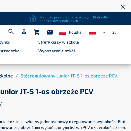
close
Płatność przelewem bankowym 14 dni dla
podmiotów publicznych


shopping_cart
mail
Polska
-
zł
zynku
Strefa ciszy w szkole
przedszkoli
Wyposażenie szkół
zkolne
Stół regulowany Junior JT-S 1-os obrzeże PCV
unior JT-S 1-os obrzeże PCV
%)
-os
- to stolik szkolny jednoosobowy o regulowanej wysokości. Blat
minowanej z obrzeżami wykończonymi listwą PCV o szerokości 2 mm.