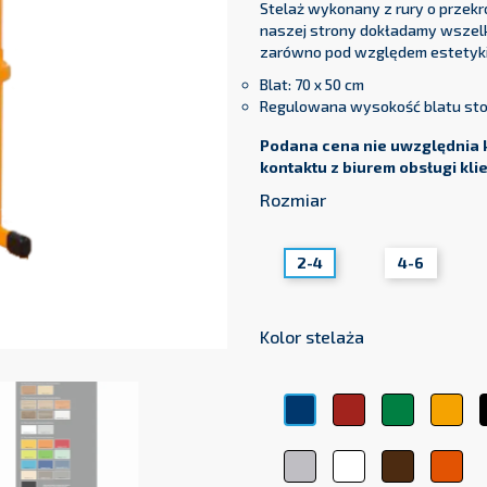
Stelaż wykonany z rury o przekro
naszej strony dokładamy wszelk
zarówno pod względem estetyki,
Blat: 70 x 50 cm
Regulowana wysokość blatu stołu
Podana cena nie uwzględnia 
kontaktu z biurem obsługi kli
Rozmiar
2-4
4-6
Kolor stelaża
Czerwony
Zielony
Żół
Niebieski
Srebrny
Biały
Brązowy
Pom