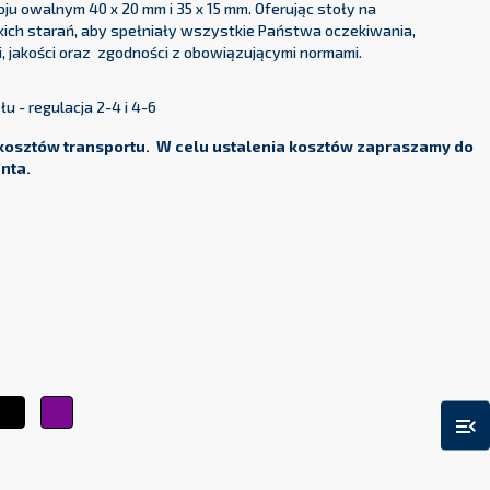
ju owalnym 40 x 20 mm i 35 x 15 mm. Oferując stoły na
ich starań, aby spełniały wszystkie Państwa oczekiwania,
 jakości oraz zgodności z obowiązującymi normami.
 - regulacja 2-4 i 4-6
kosztów transportu. W celu ustalenia kosztów zapraszamy do
enta.
ty
Czarny
Fioletowy
menu_open
arańczowy