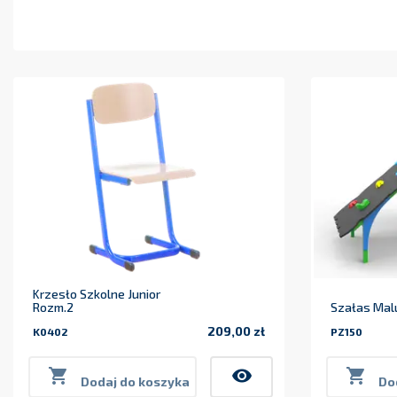
Krzesło Szkolne Junior
Rozm.2
Szałas Mal
209,00 zł
K0402
PZ150
Cena

visibility

Dodaj do koszyka
Do