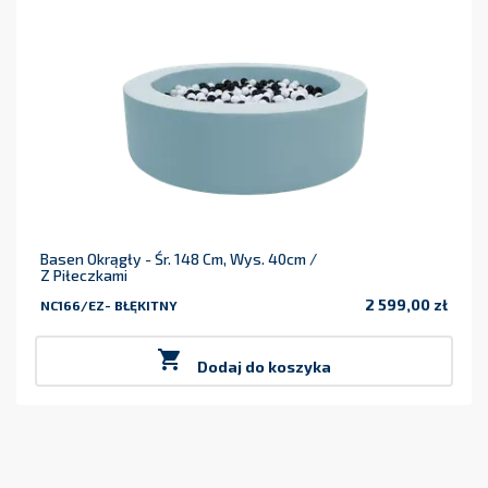
Basen Okrągły - Śr. 148 Cm, Wys. 40cm /
Z Piłeczkami
2 599,00 zł
NC166/EZ- BŁĘKITNY
Cena

Dodaj do koszyka