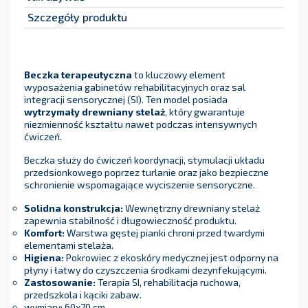
Szczegóły produktu
Beczka terapeutyczna
to kluczowy element
wyposażenia gabinetów rehabilitacyjnych oraz sal
integracji sensorycznej (SI). Ten model posiada
wytrzymały drewniany stelaż
, który gwarantuje
niezmienność kształtu nawet podczas intensywnych
ćwiczeń.
Beczka służy do ćwiczeń koordynacji, stymulacji układu
przedsionkowego poprzez turlanie oraz jako bezpieczne
schronienie wspomagające wyciszenie sensoryczne.
Solidna konstrukcja:
Wewnętrzny drewniany stelaż
zapewnia stabilność i długowieczność produktu.
Komfort:
Warstwa gęstej pianki chroni przed twardymi
elementami stelaża.
Higiena:
Pokrowiec z ekoskóry medycznej jest odporny na
płyny i łatwy do czyszczenia środkami dezynfekującymi.
Zastosowanie:
Terapia SI, rehabilitacja ruchowa,
przedszkola i kąciki zabaw.
wymiary: 60x70 cm