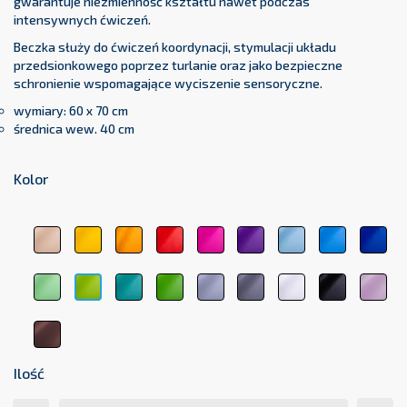
gwarantuje niezmienność kształtu nawet podczas
intensywnych ćwiczeń.
Beczka służy do ćwiczeń koordynacji, stymulacji układu
przedsionkowego poprzez turlanie oraz jako bezpieczne
schronienie wspomagające wyciszenie sensoryczne.
wymiary: 60 x 70 cm
średnica wew. 40 cm
Kolor
beżowy
żółty
pomarańczowy
czerwony
różowy
fioletowy
błękitny
jasnoniebi
cie
1044
1123
1017
3104
3333
5161
5348
5154
511
jasnozielony
zielony
ciemnozielony
jasnoszary
ciemnoszary
biały
czarny
pas
zielony
6156
medyczny
6263
7000
7107
9001
9011
róż
6248
6021
207
brązowy
8017
Ilość