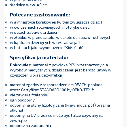
średnica wew. 40 cm
Polecane zastosowanie:
w gimnastyce korekcyjnej (w tym zwłaszcza dzieci)
w ćwiczeniach rozwijających motorykę dzieci
w salach zabaw dla dzieci
w żłobku, w przedszkolu, w szkole do zabaw ruchowych
w kącikach dziecięcych w restauracjach
w hotelach jako wyposażenie "Kids Club"
Specyfikacja materiału:
Pokrowiec:
materiał z powłoką PCV przeznaczony dla
wyrobów medycznych, dzięki czemu jest bardzo łatwy w
czyszczeniu oraz dezynfekcji:
materiał zgodny z rozporządzeniem REACH, posiada
atest Certyfikat STANDARD 100 by OEKO-TEX ®
nie zawiera ftalanów
ognioodporny
odporny na płyny fizjologiczne (krew, mocz, pot) oraz na
alkohol
odporny na UV, przez co może być także używany na
zewnątrz
odporny na zadrapania