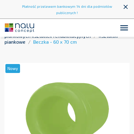
close
Płatność przelewem bankowym 14 dni dla podmiotów
publicznych !

Strona główna
Strefa zabawy
Zestawy
piankowych kształtek rehabilitacyjnych
Kształtki
piankowe
Beczka - 60 x 70 cm
Nowy