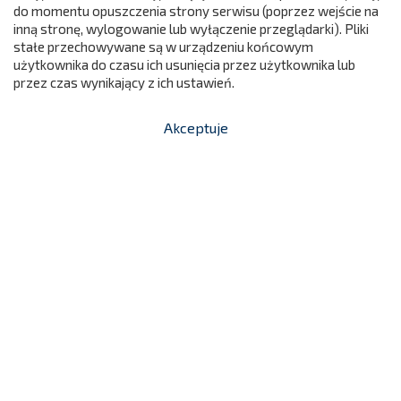
do momentu opuszczenia strony serwisu (poprzez wejście na
299
inną stronę, wylogowanie lub wyłączenie przeglądarki). Pliki
stałe przechowywane są w urządzeniu końcowym
użytkownika do czasu ich usunięcia przez użytkownika lub
przez czas wynikający z ich ustawień.
Akceptuje


shopping_cart
-
zł