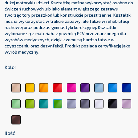
dużej motoryki u dzieci. Kształtkę można wykorzystać osobno do
ćwiczeń ruchowych lub jako element większego zestawu
tworząc tory przeszkód lub konstrukcje przestrzenne. Kształtki
można wykorzystać w trakcie zabawy, ale także w rehabilitacji
ruchowej oraz podczas gimnastyki korekcyjnej. Kształtki
wykonane są z materiału z powłoką PCV przeznaczonego dla
wyrobów medycznych, dzięki czemu są bardzo łatwe w
czyszczeniu oraz dezynfekcji. Produkt posiada certyfikację jako
wyrób medyczny.
Kolor
beżowy
żółty
pomarańczowy
czerwony
różowy
fioletowy
błękitny
jasnoniebi
cie
1044
1123
1017
3104
3333
5161
5348
5154
511
jasnozielony
zielony
zielony
jasnoszary
ciemnoszary
biały
czarny
pas
ciemnozielony
6156
6248
medyczny
7000
7107
9001
9011
róż
6263
6021
207
brązowy
8017
Ilość