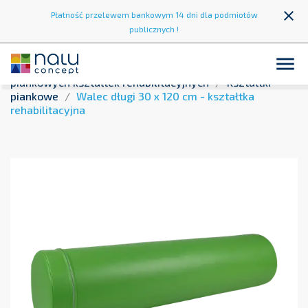
close
Płatność przelewem bankowym 14 dni dla podmiotów
publicznych !

Strona główna
Strefa zabawy
Zestawy
piankowych kształtek rehabilitacyjnych
Kształtki
piankowe
Walec długi 30 x 120 cm - kształtka
rehabilitacyjna