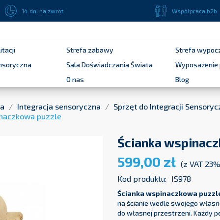
Płatność przelewem bankowym 14 dni dla podmiotów publicznych !
14 dni na zwrot
Współpraca b2b
itacji
Strefa zabawy
Strefa wypoc
ensoryczna
Sala Doświadczania Świata
Wyposażenie 
O nas
Blog
na
Integracja sensoryczna
Sprzęt do Integracji Sensoryc
inaczkowa puzzle
Ścianka wspinac
599,00 zł
(z VAT 23%
Kod produktu:
IS978
Ścianka wspinaczkowa puzzl
na ścianie wedle swojego własn
do własnej przestrzeni. Każdy 