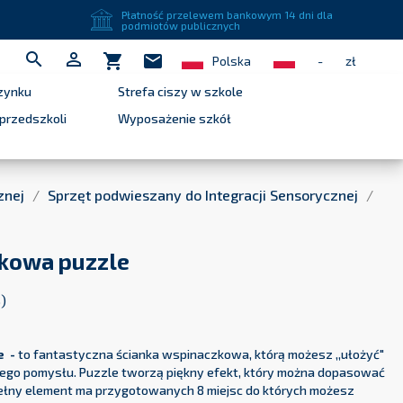
Płatność przelewem bankowym 14 dni dla
close
podmiotów publicznych


shopping_cart
mail
Polska
-
zł
zynku
Strefa ciszy w szkole
przedszkoli
Wyposażenie szkół
znej
Sprzęt podwieszany do Integracji Sensorycznej
zkowa puzzle
)
e -
to fantastyczna ścianka wspinaczkowa, którą możesz ,,ułożyć"
ego pomysłu. Puzzle tworzą piękny efekt, który można dopasować
pełny element ma przygotowanych 8 miejsc do których możesz