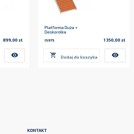
Platforma Duża +
Deskorolka
899,00 zł
1 350,00 zł
IS975
Cena
Cena
visibility

visibility
Dodaj do koszyka
KONTAKT