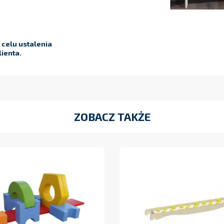
celu ustalenia
ienta.
ZOBACZ TAKŻE