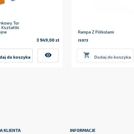
nkowy Tor
 Kształtki
yjne
Rampa Z Półkolami
3 949,00 zł
IS973
Cena
visibility

daj do koszyka
Dodaj do koszyka
A KLIENTA
INFORMACJE