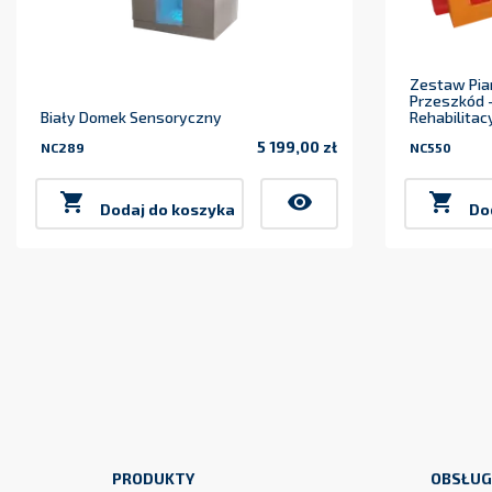
Zestaw Pia
Przeszkód -
Biały Domek Sensoryczny
Rehabilitac
5 199,00 zł
NC289
NC550
Cena

visibility

Dodaj do koszyka
Do
PRODUKTY
OBSŁUG