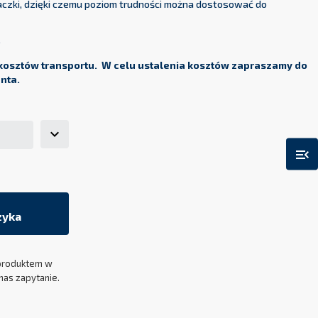
zki, dzięki czemu poziom trudności można dostosować do
.
kosztów transportu. W celu ustalenia kosztów zapraszamy do
enta.
menu_open
zyka
produktem w
nas zapytanie.