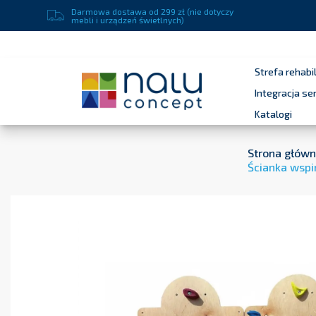
Darmowa dostawa od 299 zł (nie dotyczy
mebli i urządzeń świetlnych)
Strefa rehabil
Integracja s
Katalogi
Strona głów
Ścianka wsp